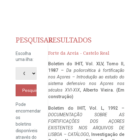
PESQUISAR
RESULTADOS
Forte da Areia - Castelo Real
Escolha
uma ilha:
Boletim do IHIT, Vol. XLV, Tomo II,
1987 –
Da poliorcética à fortificação
nos Açores – Introdução ao estudo do
sistema defensivo nos Açores nos
séculos XVI-XIX
, Alberto Vieira. (Em
Pesquisar
construção)
Pode
Boletim do IHIT, Vol. L, 1992 –
encomendar
DOCUMENTAÇÃO SOBRE AS
os
FORTIFICAÇÕES DOS AÇORES
boletins
EXISTENTES NOS ARQUIVOS DE
disponíveis
LISBOA – CATÁLOGO
, Investigação de
através do