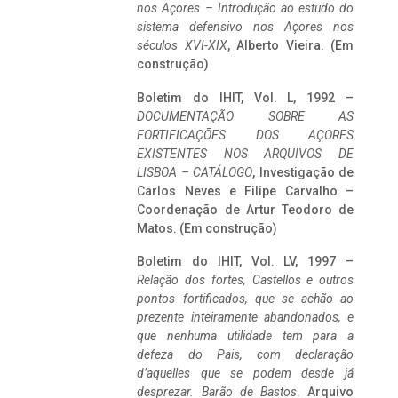
nos Açores – Introdução ao estudo do
sistema defensivo nos Açores nos
séculos XVI-XIX
, Alberto Vieira. (Em
construção)
Boletim do IHIT, Vol. L, 1992 –
DOCUMENTAÇÃO SOBRE AS
FORTIFICAÇÕES DOS AÇORES
EXISTENTES NOS ARQUIVOS DE
LISBOA – CATÁLOGO
, Investigação de
Carlos Neves e Filipe Carvalho –
Coordenação de Artur Teodoro de
Matos. (Em construção)
Boletim do IHIT, Vol. LV, 1997 –
Relação dos fortes, Castellos e outros
pontos fortificados, que se achão ao
prezente inteiramente abandonados, e
que nenhuma utilidade tem para a
defeza do Pais, com declaração
d’aquelles que se podem desde já
desprezar. Barão de Bastos
. Arquivo