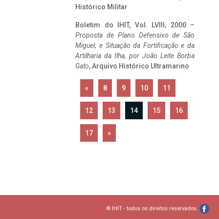
Histórico Militar
Boletim do IHIT, Vol. LVIII, 2000 –
Proposta de Plano Defensivo de São
Miguel, e Situação da Fortificação e da
Artilharia da Ilha, por João Leite Borba
Gato
, Arquivo Histórico Ultramarino
«
8
9
10
11
12
13
14
15
16
17
»
© IHIT - todos os direitos reservados.