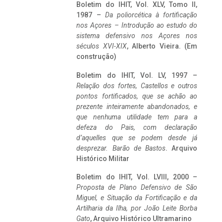
Boletim do IHIT, Vol. XLV, Tomo II,
1987 –
Da poliorcética à fortificação
nos Açores – Introdução ao estudo do
sistema defensivo nos Açores nos
séculos XVI-XIX
, Alberto Vieira. (Em
construção)
Boletim do IHIT, Vol. LV, 1997 –
Relação dos fortes, Castellos e outros
pontos fortificados, que se achão ao
prezente inteiramente abandonados, e
que nenhuma utilidade tem para a
defeza do Pais, com declaração
d’aquelles que se podem desde já
desprezar. Barão de Bastos
. Arquivo
Histórico Militar
Boletim do IHIT, Vol. LVIII, 2000 –
Proposta de Plano Defensivo de São
Miguel, e Situação da Fortificação e da
Artilharia da Ilha, por João Leite Borba
Gato
, Arquivo Histórico Ultramarino