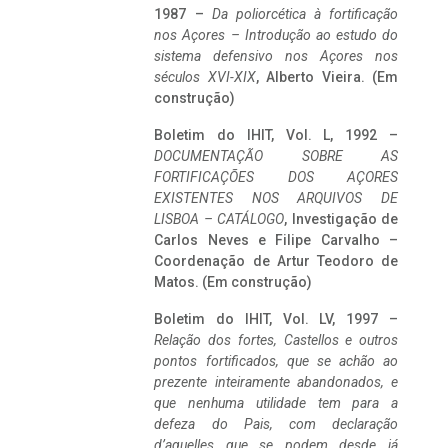
1987 –
Da poliorcética à fortificação
nos Açores – Introdução ao estudo do
sistema defensivo nos Açores nos
séculos XVI-XIX
, Alberto Vieira. (Em
construção)
Boletim do IHIT, Vol. L, 1992 –
DOCUMENTAÇÃO SOBRE AS
FORTIFICAÇÕES DOS AÇORES
EXISTENTES NOS ARQUIVOS DE
LISBOA – CATÁLOGO
, Investigação de
Carlos Neves e Filipe Carvalho –
Coordenação de Artur Teodoro de
Matos. (Em construção)
Boletim do IHIT, Vol. LV, 1997 –
Relação dos fortes, Castellos e outros
pontos fortificados, que se achão ao
prezente inteiramente abandonados, e
que nenhuma utilidade tem para a
defeza do Pais, com declaração
d’aquelles que se podem desde já