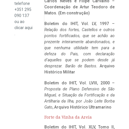
Carlos Neves e Filipe Carvalho –
telefone
Coordenação de Artur Teodoro de
+351 295
Matos. (Em construção)
090 137
ou ao
Boletim do IHIT, Vol. LV, 1997 –
clicar
aqui
Relação dos fortes, Castellos e outros
.
pontos fortificados, que se achão ao
prezente inteiramente abandonados, e
que nenhuma utilidade tem para a
defeza do Pais, com declaração
d’aquelles que se podem desde já
desprezar. Barão de Bastos
. Arquivo
Histórico Militar
Boletim do IHIT, Vol. LVIII, 2000 –
Proposta de Plano Defensivo de São
Miguel, e Situação da Fortificação e da
Artilharia da Ilha, por João Leite Borba
Gato
, Arquivo Histórico Ultramarino
Forte da Vinha da Areia
Boletim do IHIT, Vol. XLV, Tomo II,