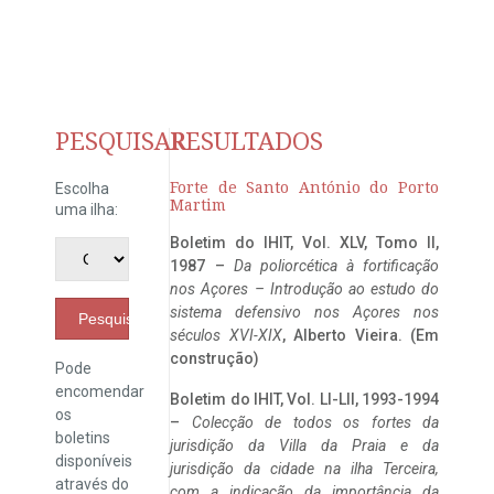
PESQUISAR
RESULTADOS
Forte de Santo António do Porto
Escolha
Martim
uma ilha:
Boletim do IHIT, Vol. XLV, Tomo II,
1987 –
Da poliorcética à fortificação
nos Açores – Introdução ao estudo do
sistema defensivo nos Açores nos
Pesquisar
séculos XVI-XIX
, Alberto Vieira. (Em
construção)
Pode
encomendar
Boletim do IHIT, Vol. LI-LII, 1993-1994
os
–
Colecção de todos os fortes da
boletins
jurisdição da Villa da Praia e da
disponíveis
jurisdição da cidade na ilha Terceira,
através do
com a indicação da importância da