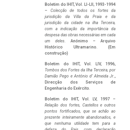
Boletim do IHIT, Vol. LI-LII, 1993-1994
–
Colecção de todos os fortes da
jurisdição da Villa da Praia e da
jurisdição da cidade na ilha Terceira,
com a indicação da importância da
despesa das obras necessárias em cada
um deles
. Anónimo – Arquivo
Histórico Ultramarino. (Em
construção)
Boletim do IHIT, Vol. LIV, 1996,
Tombos dos Fortes da Ilha Terceira,
por
Damião Pego e António d’ Almeida Jr
.,
Direcção dos Serviços de
Engenharia do Exército.
Boletim do IHIT, Vol. LV, 1997 –
Relação dos fortes, Castellos e outros
pontos fortificados, que se achão ao
prezente inteiramente abandonados, e
que nenhuma utilidade tem para a
defeza do Pais, com declaração