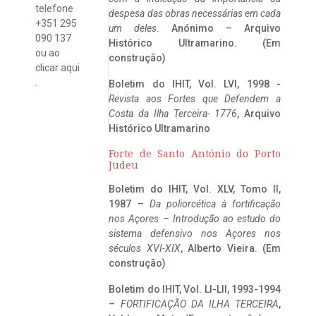
telefone
despesa das obras necessárias em cada
+351 295
um deles
. Anónimo – Arquivo
090 137
Histórico Ultramarino. (Em
ou ao
construção)
clicar
aqui
.
Boletim do IHIT, Vol. LVI, 1998 -
Revista aos Fortes que Defendem a
Costa da Ilha Terceira- 1776
, Arquivo
Histórico Ultramarino
Forte de Santo António do Porto
Judeu
Boletim do IHIT, Vol. XLV, Tomo II,
1987 –
Da poliorcética à fortificação
nos Açores – Introdução ao estudo do
sistema defensivo nos Açores nos
séculos XVI-XIX
, Alberto Vieira. (Em
construção)
Boletim do IHIT, Vol. LI-LII, 1993-1994
–
FORTIFICAÇÃO DA ILHA TERCEIRA
,