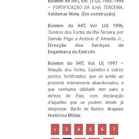
Boletim do IHIT, Vol. LI-LII, 1993-1994
–
FORTIFICAÇÃO DA ILHA TERCEIRA
,
Valdemar Mota. (Em construção)
Boletim do IHIT, Vol. LIV, 1996,
Tombos dos Fortes da Ilha Terceira,
por
Damião Pego e António d’ Almeida Jr
.,
Direcção dos Serviços de
Engenharia do Exército.
Boletim do IHIT, Vol. LV, 1997 –
Relação dos fortes, Castellos e outros
pontos fortificados, que se achão ao
prezente inteiramente abandonados, e
que nenhuma utilidade tem para a
defeza do Pais, com declaração
d’aquelles que se podem desde já
desprezar. Barão de Bastos
. Arquivo
Histórico Militar.
«
3
4
5
6
7