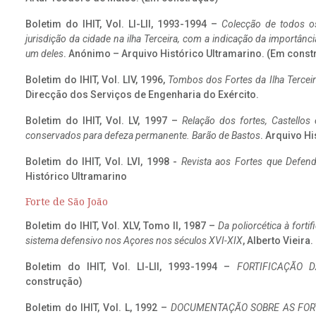
Boletim do IHIT, Vol. LI-LII, 1993-1994 –
Colecção de todos os
jurisdição da cidade na ilha Terceira, com a indicação da importâ
um deles
. Anónimo – Arquivo Histórico Ultramarino. (Em const
Boletim do IHIT, Vol. LIV, 1996,
Tombos dos Fortes da Ilha Terceir
Direcção dos Serviços de Engenharia do Exército.
Boletim do IHIT, Vol. LV, 1997 –
Relação dos fortes, Castellos
conservados para defeza permanente. Barão de Bastos
. Arquivo Hi
Boletim do IHIT, Vol. LVI, 1998 -
Revista aos Fortes que Defend
Histórico Ultramarino
Forte de São João
Boletim do IHIT, Vol. XLV, Tomo II, 1987 –
Da poliorcética à fort
sistema defensivo nos Açores nos séculos XVI-XIX
, Alberto Vieira
Boletim do IHIT, Vol. LI-LII, 1993-1994 –
FORTIFICAÇÃO D
construção)
Boletim do IHIT, Vol. L, 1992 –
DOCUMENTAÇÃO SOBRE AS FORT