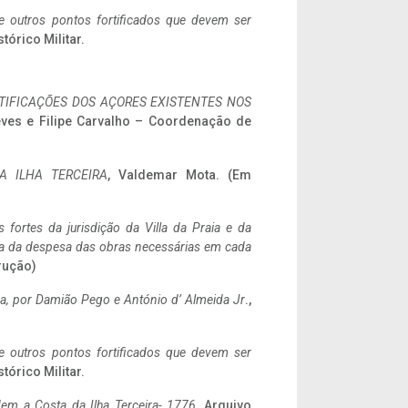
 e outros pontos fortificados que devem ser
stórico Militar.
IFICAÇÕES DOS AÇORES EXISTENTES NOS
eves e Filipe Carvalho – Coordenação de
A ILHA TERCEIRA
, Valdemar Mota. (Em
 fortes da jurisdição da Villa da Praia e da
ncia da despesa das obras necessárias em cada
rução)
a,
por Damião Pego e António d’ Almeida Jr
.,
 e outros pontos fortificados que devem ser
stórico Militar.
em a Costa da Ilha Terceira- 1776
, Arquivo