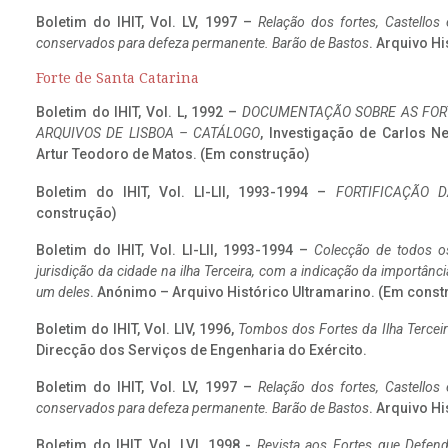
Boletim do IHIT, Vol. LV, 1997 –
Relação dos fortes, Castellos
conservados para defeza permanente. Barão de Bastos
. Arquivo Hi
Forte de Santa Catarina
Boletim do IHIT, Vol. L, 1992 –
DOCUMENTAÇÃO SOBRE AS FORT
ARQUIVOS DE LISBOA – CATÁLOGO
, Investigação de Carlos N
Artur Teodoro de Matos. (Em construção)
Boletim do IHIT, Vol. LI-LII, 1993-1994 –
FORTIFICAÇÃO D
construção)
Boletim do IHIT, Vol. LI-LII, 1993-1994 –
Colecção de todos os
jurisdição da cidade na ilha Terceira, com a indicação da importâ
um deles
. Anónimo – Arquivo Histórico Ultramarino. (Em const
Boletim do IHIT, Vol. LIV, 1996,
Tombos dos Fortes da Ilha Terceir
Direcção dos Serviços de Engenharia do Exército.
Boletim do IHIT, Vol. LV, 1997 –
Relação dos fortes, Castellos
conservados para defeza permanente. Barão de Bastos
. Arquivo Hi
Boletim do IHIT, Vol. LVI, 1998 -
Revista aos Fortes que Defend