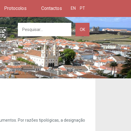
Protocolos
Contactos
EN
PT
OK
umentos. Por razões tipológicas, a designação