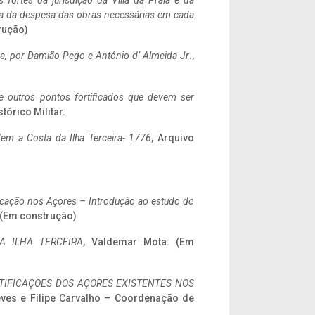
 fortes da jurisdição da Villa da Praia e da
ncia da despesa das obras necessárias em cada
rução)
a,
por Damião Pego e António d’ Almeida Jr
.,
 e outros pontos fortificados que devem ser
stórico Militar.
em a Costa da Ilha Terceira- 1776
, Arquivo
ificação nos Açores – Introdução ao estudo do
. (Em construção)
A ILHA TERCEIRA
, Valdemar Mota. (Em
IFICAÇÕES DOS AÇORES EXISTENTES NOS
eves e Filipe Carvalho – Coordenação de