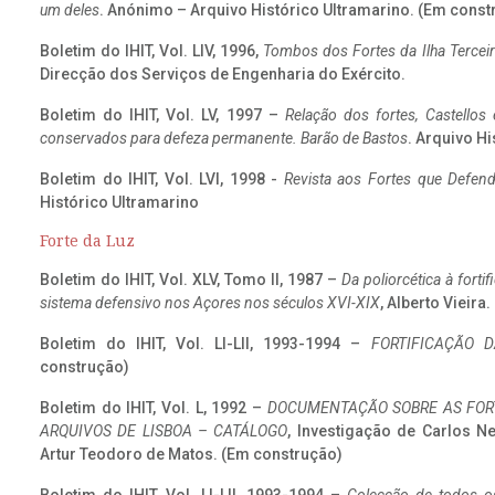
um deles
. Anónimo – Arquivo Histórico Ultramarino. (Em const
Boletim do IHIT, Vol. LIV, 1996,
Tombos dos Fortes da Ilha Terceir
Direcção dos Serviços de Engenharia do Exército.
Boletim do IHIT, Vol. LV, 1997 –
Relação dos fortes, Castellos
conservados para defeza permanente. Barão de Bastos
. Arquivo Hi
Boletim do IHIT, Vol. LVI, 1998 -
Revista aos Fortes que Defend
Histórico Ultramarino
Forte da Luz
Boletim do IHIT, Vol. XLV, Tomo II, 1987 –
Da poliorcética à fort
sistema defensivo nos Açores nos séculos XVI-XIX
, Alberto Vieira
Boletim do IHIT, Vol. LI-LII, 1993-1994 –
FORTIFICAÇÃO D
construção)
Boletim do IHIT, Vol. L, 1992 –
DOCUMENTAÇÃO SOBRE AS FORT
ARQUIVOS DE LISBOA – CATÁLOGO
, Investigação de Carlos N
Artur Teodoro de Matos. (Em construção)