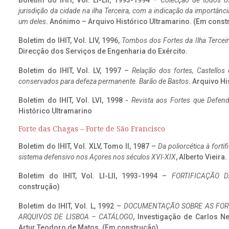
Boletim do IHIT, Vol. LI-LII, 1993-1994 –
Colecção de todos os
jurisdição da cidade na ilha Terceira, com a indicação da importâ
um deles
. Anónimo – Arquivo Histórico Ultramarino. (Em const
Boletim do IHIT, Vol. LIV, 1996,
Tombos dos Fortes da Ilha Terceir
Direcção dos Serviços de Engenharia do Exército.
Boletim do IHIT, Vol. LV, 1997 –
Relação dos fortes, Castellos
conservados para defeza permanente. Barão de Bastos
. Arquivo Hi
Boletim do IHIT, Vol. LVI, 1998 -
Revista aos Fortes que Defend
Histórico Ultramarino
Forte das Chagas – Forte de São Francisco
Boletim do IHIT, Vol. XLV, Tomo II, 1987 –
Da poliorcética à fort
sistema defensivo nos Açores nos séculos XVI-XIX
, Alberto Vieira
Boletim do IHIT, Vol. LI-LII, 1993-1994 –
FORTIFICAÇÃO D
construção)
Boletim do IHIT, Vol. L, 1992 –
DOCUMENTAÇÃO SOBRE AS FORT
ARQUIVOS DE LISBOA – CATÁLOGO
, Investigação de Carlos N
Artur Teodoro de Matos. (Em construção)