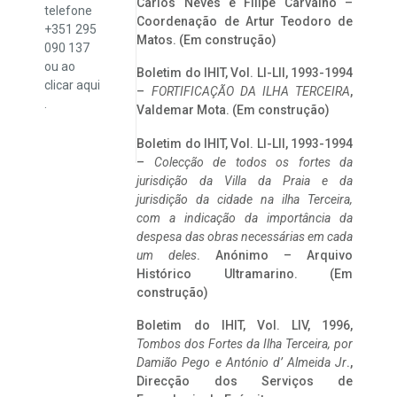
Carlos Neves e Filipe Carvalho –
telefone
Coordenação de Artur Teodoro de
+351 295
Matos. (Em construção)
090 137
ou ao
Boletim do IHIT, Vol. LI-LII, 1993-1994
clicar
aqui
–
FORTIFICAÇÃO DA ILHA TERCEIRA
,
.
Valdemar Mota. (Em construção)
Boletim do IHIT, Vol. LI-LII, 1993-1994
–
Colecção de todos os fortes da
jurisdição da Villa da Praia e da
jurisdição da cidade na ilha Terceira,
com a indicação da importância da
despesa das obras necessárias em cada
um deles
. Anónimo – Arquivo
Histórico Ultramarino. (Em
construção)
Boletim do IHIT, Vol. LIV, 1996,
Tombos dos Fortes da Ilha Terceira,
por
Damião Pego e António d’ Almeida Jr
.,
Direcção dos Serviços de