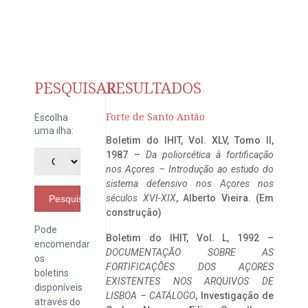
PESQUISAR
RESULTADOS
Forte de Santo Antão
Escolha
uma ilha:
Boletim do IHIT, Vol. XLV, Tomo II,
1987 –
Da poliorcética à fortificação
nos Açores – Introdução ao estudo do
sistema defensivo nos Açores nos
séculos XVI-XIX
, Alberto Vieira. (Em
Pesquisar
construção)
Pode
Boletim do IHIT, Vol. L, 1992 –
encomendar
DOCUMENTAÇÃO SOBRE AS
os
FORTIFICAÇÕES DOS AÇORES
boletins
EXISTENTES NOS ARQUIVOS DE
disponíveis
LISBOA – CATÁLOGO
, Investigação de
através do