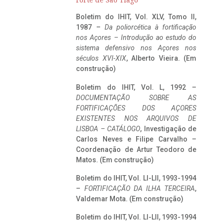
Forte de São Tiago
Boletim do IHIT, Vol. XLV, Tomo II,
1987 –
Da poliorcética à fortificação
nos Açores – Introdução ao estudo do
sistema defensivo nos Açores nos
séculos XVI-XIX
, Alberto Vieira. (Em
construção)
Boletim do IHIT, Vol. L, 1992 –
DOCUMENTAÇÃO SOBRE AS
FORTIFICAÇÕES DOS AÇORES
EXISTENTES NOS ARQUIVOS DE
LISBOA – CATÁLOGO
, Investigação de
Carlos Neves e Filipe Carvalho –
Coordenação de Artur Teodoro de
Matos. (Em construção)
Boletim do IHIT, Vol. LI-LII, 1993-1994
–
FORTIFICAÇÃO DA ILHA TERCEIRA
,
Valdemar Mota. (Em construção)
Boletim do IHIT, Vol. LI-LII, 1993-1994