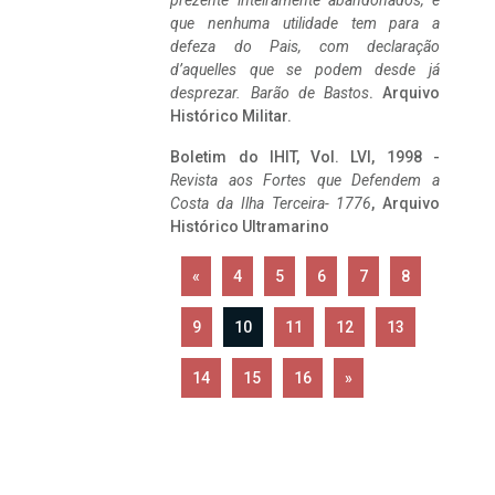
prezente inteiramente abandonados, e
que nenhuma utilidade tem para a
defeza do Pais, com declaração
d’aquelles que se podem desde já
desprezar. Barão de Bastos
. Arquivo
Histórico Militar.
Boletim do IHIT, Vol. LVI, 1998 -
Revista aos Fortes que Defendem a
Costa da Ilha Terceira- 1776
, Arquivo
Histórico Ultramarino
«
4
5
6
7
8
9
10
11
12
13
14
15
16
»