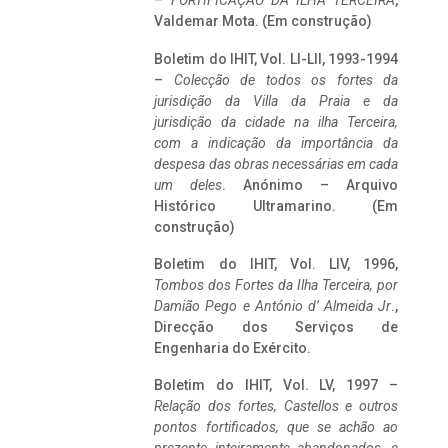
–
FORTIFICAÇÃO DA ILHA TERCEIRA
,
Valdemar Mota. (Em construção)
Boletim do IHIT, Vol. LI-LII, 1993-1994
–
Colecção de todos os fortes da
jurisdição da Villa da Praia e da
jurisdição da cidade na ilha Terceira,
com a indicação da importância da
despesa das obras necessárias em cada
um deles
. Anónimo – Arquivo
Histórico Ultramarino. (Em
construção)
Boletim do IHIT, Vol. LIV, 1996,
Tombos dos Fortes da Ilha Terceira,
por
Damião Pego e António d’ Almeida Jr
.,
Direcção dos Serviços de
Engenharia do Exército.
Boletim do IHIT, Vol. LV, 1997 –
Relação dos fortes, Castellos e outros
pontos fortificados, que se achão ao