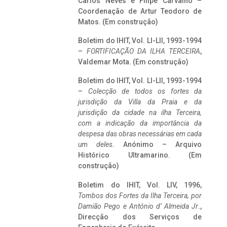
Carlos Neves e Filipe Carvalho –
Coordenação de Artur Teodoro de
Matos. (Em construção)
Boletim do IHIT, Vol. LI-LII, 1993-1994
–
FORTIFICAÇÃO DA ILHA TERCEIRA
,
Valdemar Mota. (Em construção)
Boletim do IHIT, Vol. LI-LII, 1993-1994
–
Colecção de todos os fortes da
jurisdição da Villa da Praia e da
jurisdição da cidade na ilha Terceira,
com a indicação da importância da
despesa das obras necessárias em cada
um deles
. Anónimo – Arquivo
Histórico Ultramarino. (Em
construção)
Boletim do IHIT, Vol. LIV, 1996,
Tombos dos Fortes da Ilha Terceira,
por
Damião Pego e António d’ Almeida Jr
.,
Direcção dos Serviços de