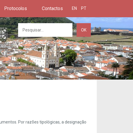
Protocolos
Contactos
EN
PT
OK
umentos. Por razões tipológicas, a designação