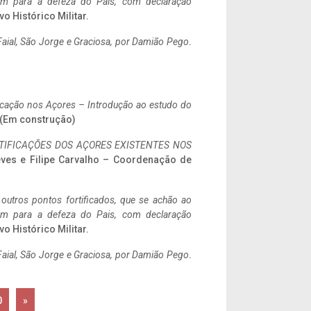
tem para a defeza do Pais, com declaração
vo Histórico Militar.
aial, São Jorge e Graciosa,
por Damião Pego
.
ificação nos Açores – Introdução ao estudo do
. (Em construção)
IFICAÇÕES DOS AÇORES EXISTENTES NOS
eves e Filipe Carvalho – Coordenação de
 outros pontos fortificados, que se achão ao
tem para a defeza do Pais, com declaração
vo Histórico Militar.
aial, São Jorge e Graciosa,
por Damião Pego
.
0
»