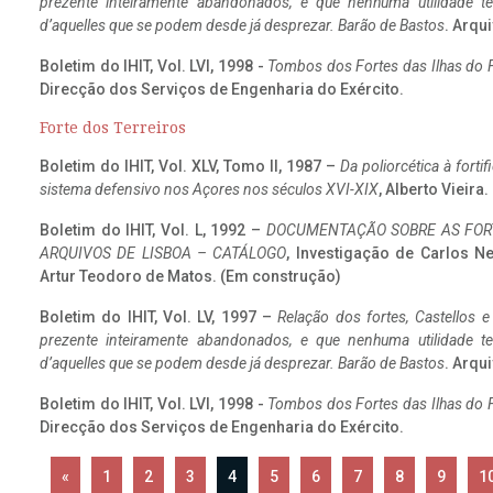
prezente inteiramente abandonados, e que nenhuma utilidade 
d’aquelles que se podem desde já desprezar. Barão de Bastos
. Arqui
Boletim do IHIT, Vol. LVI, 1998 -
Tombos dos Fortes das Ilhas do F
Direcção dos Serviços de Engenharia do Exército.
Forte dos Terreiros
Boletim do IHIT, Vol. XLV, Tomo II, 1987 –
Da poliorcética à fort
sistema defensivo nos Açores nos séculos XVI-XIX
, Alberto Vieira
Boletim do IHIT, Vol. L, 1992 –
DOCUMENTAÇÃO SOBRE AS FORT
ARQUIVOS DE LISBOA – CATÁLOGO
, Investigação de Carlos N
Artur Teodoro de Matos. (Em construção)
Boletim do IHIT, Vol. LV, 1997 –
Relação dos fortes, Castellos e
prezente inteiramente abandonados, e que nenhuma utilidade 
d’aquelles que se podem desde já desprezar. Barão de Bastos
. Arqui
Boletim do IHIT, Vol. LVI, 1998 -
Tombos dos Fortes das Ilhas do F
Direcção dos Serviços de Engenharia do Exército.
«
1
2
3
4
5
6
7
8
9
1