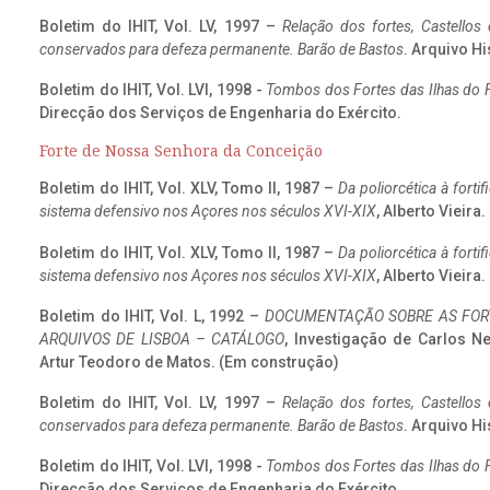
Boletim do IHIT, Vol. LV, 1997 –
Relação dos fortes, Castellos
conservados para defeza permanente. Barão de Bastos
. Arquivo Hi
Boletim do IHIT, Vol. LVI, 1998 -
Tombos dos Fortes das Ilhas do F
Direcção dos Serviços de Engenharia do Exército.
Forte de Nossa Senhora da Conceição
Boletim do IHIT, Vol. XLV, Tomo II, 1987 –
Da poliorcética à fort
sistema defensivo nos Açores nos séculos XVI-XIX
, Alberto Vieira
Boletim do IHIT, Vol. XLV, Tomo II, 1987 –
Da poliorcética à fort
sistema defensivo nos Açores nos séculos XVI-XIX
, Alberto Vieira
Boletim do IHIT, Vol. L, 1992 –
DOCUMENTAÇÃO SOBRE AS FORT
ARQUIVOS DE LISBOA – CATÁLOGO
, Investigação de Carlos N
Artur Teodoro de Matos. (Em construção)
Boletim do IHIT, Vol. LV, 1997 –
Relação dos fortes, Castellos
conservados para defeza permanente. Barão de Bastos
. Arquivo Hi
Boletim do IHIT, Vol. LVI, 1998 -
Tombos dos Fortes das Ilhas do F
Direcção dos Serviços de Engenharia do Exército.