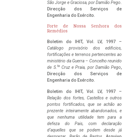
São Jorge e Graciosa,
por Damião Pego
.
Direcção dos Serviços de
Engenharia do Exército.
Forte de Nossa Senhora dos
Remédios
Boletim do IHIT, Vol. LV, 1997 –
Catálogo provisório dos edificios,
fortificações e terrenos pertencentes ao
ministério da Guerra – Concelho reunido
ta
de S.
Cruz e Praia, por Damião Pego
,
Direcção dos Serviços de
Engenharia do Exército.
Boletim do IHIT, Vol. LV, 1997 –
Relação dos fortes, Castellos e outros
pontos fortificados, que se achão ao
prezente inteiramente abandonados, e
que nenhuma utilidade tem para a
defeza do Pais, com declaração
d’aquelles que se podem desde já
desprezar. Barão de Bastos
. Arquivo