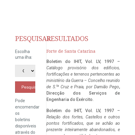
PESQUISAR
RESULTADOS
Forte de Santa Catarina
Escolha
uma ilha:
Boletim do IHIT, Vol. LV, 1997 –
Catálogo provisório dos edificios,
fortificações e terrenos pertencentes ao
ministério da Guerra – Concelho reunido
ta
de S.
Cruz e Praia, por Damião Pego
,
Pesquisar
Direcção dos Serviços de
Engenharia do Exército.
Pode
encomendar
Boletim do IHIT, Vol. LV, 1997 –
os
Relação dos fortes, Castellos e outros
boletins
pontos fortificados, que se achão ao
disponíveis
prezente inteiramente abandonados, e
através do