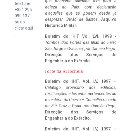
que nenhuma utilidade tem para a
telefone
defeza do Pais, com declaração
+351 295
d’aquelles que se podem desde já
090 137
desprezar. Barão de Bastos
. Arquivo
ou ao
Histórico Militar.
clicar
aqui
.
Boletim do IHIT, Vol. LVI, 1998 -
Tombos dos Fortes das Ilhas do Faial,
São Jorge e Graciosa,
por Damião Pego
.
Direcção dos Serviços de
Engenharia do Exército.
Forte da Arrochela
Boletim do IHIT, Vol. LV, 1997 –
Catálogo provisório dos edificios,
fortificações e terrenos pertencentes ao
ministério da Guerra – Concelho reunido
ta
de S.
Cruz e Praia, por Damião Pego
,
Direcção dos Serviços de
Engenharia do Exército.
Boletim do IHIT, Vol. LV, 1997 –