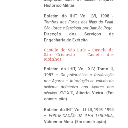
Histórico Militar.
Boletim do IHIT, Vol. LVI, 1998 -
Tombos dos Fortes das Ilhas do Faial,
São Jorge e Graciosa,
por Damião Pego
.
Direcção dos Serviços de
Engenharia do Exército.
Castelo de São Luís – Castelo de
São Cristóvão – Castelo dos
Moinhos
Boletim do IHIT, Vol. XLV, Tomo II,
1987 –
Da poliorcética à fortificação
nos Açores – Introdução ao estudo do
sistema defensivo nos Açores nos
séculos XVI-XIX
, Alberto Vieira. (Em
construção)
Boletim do IHIT, Vol. LI-LII, 1993-1994
–
FORTIFICAÇÃO DA ILHA TERCEIRA
,
Valdemar Mota. (Em construção)