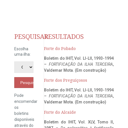
PESQUISAR
RESULTADOS
Forte do Pobado
Escolha
uma ilha:
Boletim do IHIT, Vol. LI-LII, 1993-1994
–
FORTIFICAÇÃO DA ILHA TERCEIRA
,
Valdemar Mota. (Em construção)
Forte dos Preguiçosos
Pesquisar
Boletim do IHIT, Vol. LI-LII, 1993-1994
Pode
–
FORTIFICAÇÃO DA ILHA TERCEIRA
,
encomendar
Valdemar Mota. (Em construção)
os
Forte do Alcaide
boletins
disponíveis
Boletim do IHIT, Vol. XLV, Tomo II,
através do
1987 –
Da poliorcética à fortificação