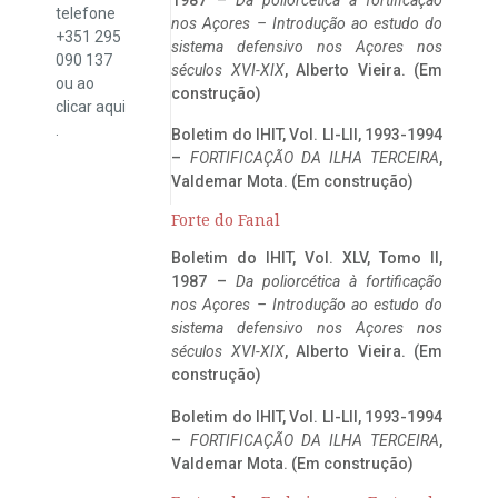
telefone
nos Açores – Introdução ao estudo do
+351 295
sistema defensivo nos Açores nos
090 137
séculos XVI-XIX
, Alberto Vieira. (Em
ou ao
construção)
clicar
aqui
.
Boletim do IHIT, Vol. LI-LII, 1993-1994
–
FORTIFICAÇÃO DA ILHA TERCEIRA
,
Valdemar Mota. (Em construção)
Forte do Fanal
Boletim do IHIT, Vol. XLV, Tomo II,
1987 –
Da poliorcética à fortificação
nos Açores – Introdução ao estudo do
sistema defensivo nos Açores nos
séculos XVI-XIX
, Alberto Vieira. (Em
construção)
Boletim do IHIT, Vol. LI-LII, 1993-1994
–
FORTIFICAÇÃO DA ILHA TERCEIRA
,
Valdemar Mota. (Em construção)