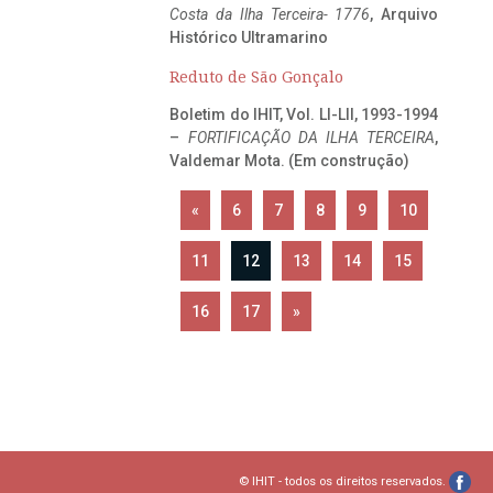
Costa da Ilha Terceira- 1776
, Arquivo
Histórico Ultramarino
Reduto de São Gonçalo
Boletim do IHIT, Vol. LI-LII, 1993-1994
–
FORTIFICAÇÃO DA ILHA TERCEIRA
,
Valdemar Mota. (Em construção)
«
6
7
8
9
10
11
12
13
14
15
16
17
»
© IHIT - todos os direitos reservados.