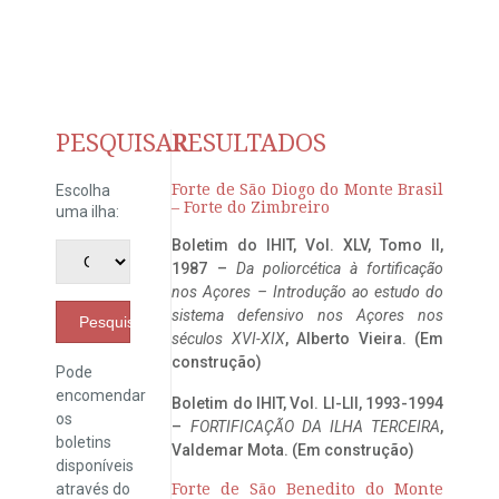
PESQUISAR
RESULTADOS
Forte de São Diogo do Monte Brasil
Escolha
– Forte do Zimbreiro
uma ilha:
Boletim do IHIT, Vol. XLV, Tomo II,
1987 –
Da poliorcética à fortificação
nos Açores – Introdução ao estudo do
sistema defensivo nos Açores nos
Pesquisar
séculos XVI-XIX
, Alberto Vieira. (Em
construção)
Pode
encomendar
Boletim do IHIT, Vol. LI-LII, 1993-1994
os
–
FORTIFICAÇÃO DA ILHA TERCEIRA
,
boletins
Valdemar Mota. (Em construção)
disponíveis
através do
Forte de São Benedito do Monte