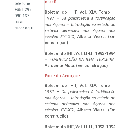
Brasil
telefone
+351 295
Boletim do IHIT, Vol. XLV, Tomo II,
090 137
1987 –
Da poliorcética à fortificação
ou ao
nos Açores – Introdução ao estudo do
clicar
aqui
sistema defensivo nos Açores nos
.
séculos XVI-XIX
, Alberto Vieira. (Em
construção)
Boletim do IHIT, Vol. LI-LII, 1993-1994
–
FORTIFICAÇÃO DA ILHA TERCEIRA
,
Valdemar Mota. (Em construção)
Forte do Açougue
Boletim do IHIT, Vol. XLV, Tomo II,
1987 –
Da poliorcética à fortificação
nos Açores – Introdução ao estudo do
sistema defensivo nos Açores nos
séculos XVI-XIX
, Alberto Vieira. (Em
construção)
Boletim do IHIT, Vol. LI-LII, 1993-1994