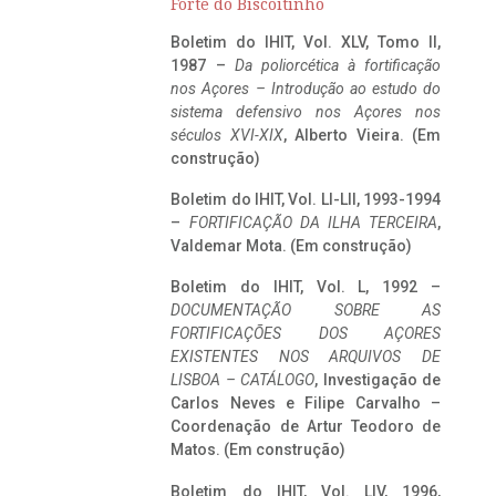
Forte do Biscoitinho
Boletim do IHIT, Vol. XLV, Tomo II,
1987 –
Da poliorcética à fortificação
nos Açores – Introdução ao estudo do
sistema defensivo nos Açores nos
séculos XVI-XIX
, Alberto Vieira. (Em
construção)
Boletim do IHIT, Vol. LI-LII, 1993-1994
–
FORTIFICAÇÃO DA ILHA TERCEIRA
,
Valdemar Mota. (Em construção)
Boletim do IHIT, Vol. L, 1992 –
DOCUMENTAÇÃO SOBRE AS
FORTIFICAÇÕES DOS AÇORES
EXISTENTES NOS ARQUIVOS DE
LISBOA – CATÁLOGO
, Investigação de
Carlos Neves e Filipe Carvalho –
Coordenação de Artur Teodoro de
Matos. (Em construção)
Boletim do IHIT, Vol. LIV, 1996,