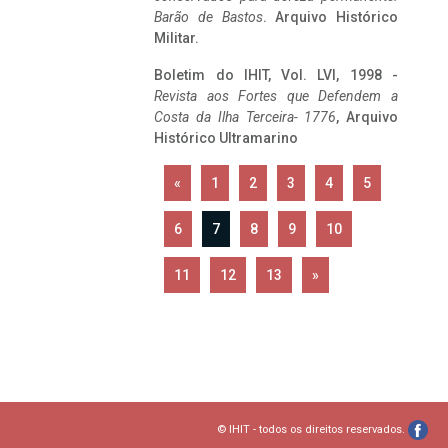
Barão de Bastos
. Arquivo Histórico
Militar.
Boletim do IHIT, Vol. LVI, 1998 -
Revista aos Fortes que Defendem a
Costa da Ilha Terceira- 1776
, Arquivo
Histórico Ultramarino
«
1
2
3
4
5
6
7
8
9
10
11
12
13
»
© IHIT - todos os direitos reservados.