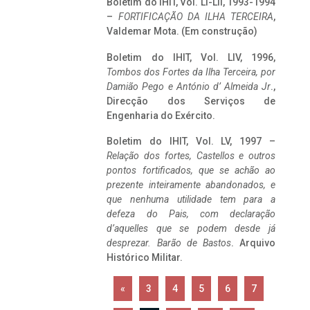
Boletim do IHIT, Vol. LI-LII, 1993-1994
–
FORTIFICAÇÃO DA ILHA TERCEIRA
,
Valdemar Mota. (Em construção)
Boletim do IHIT, Vol. LIV, 1996,
Tombos dos Fortes da Ilha Terceira,
por
Damião Pego e António d’ Almeida Jr
.,
Direcção dos Serviços de
Engenharia do Exército.
Boletim do IHIT, Vol. LV, 1997 –
Relação dos fortes, Castellos e outros
pontos fortificados, que se achão ao
prezente inteiramente abandonados, e
que nenhuma utilidade tem para a
defeza do Pais, com declaração
d’aquelles que se podem desde já
desprezar. Barão de Bastos
. Arquivo
Histórico Militar.
«
3
4
5
6
7