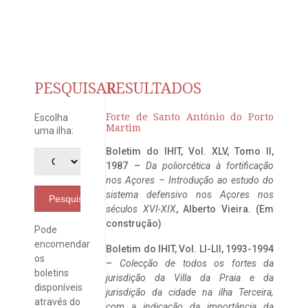
PESQUISAR
RESULTADOS
Forte de Santo António do Porto
Escolha
Martim
uma ilha:
Boletim do IHIT, Vol. XLV, Tomo II,
1987 –
Da poliorcética à fortificação
nos Açores – Introdução ao estudo do
sistema defensivo nos Açores nos
Pesquisar
séculos XVI-XIX
, Alberto Vieira. (Em
construção)
Pode
encomendar
Boletim do IHIT, Vol. LI-LII, 1993-1994
os
–
Colecção de todos os fortes da
boletins
jurisdição da Villa da Praia e da
disponíveis
jurisdição da cidade na ilha Terceira,
através do
com a indicação da importância da