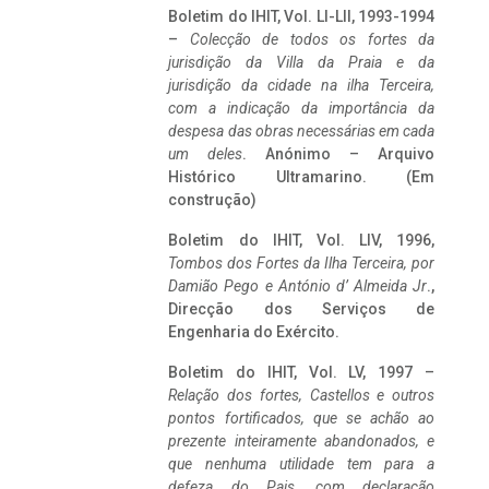
Boletim do IHIT, Vol. LI-LII, 1993-1994
–
Colecção de todos os fortes da
jurisdição da Villa da Praia e da
jurisdição da cidade na ilha Terceira,
com a indicação da importância da
despesa das obras necessárias em cada
um deles
. Anónimo – Arquivo
Histórico Ultramarino. (Em
construção)
Boletim do IHIT, Vol. LIV, 1996,
Tombos dos Fortes da Ilha Terceira,
por
Damião Pego e António d’ Almeida Jr
.,
Direcção dos Serviços de
Engenharia do Exército.
Boletim do IHIT, Vol. LV, 1997 –
Relação dos fortes, Castellos e outros
pontos fortificados, que se achão ao
prezente inteiramente abandonados, e
que nenhuma utilidade tem para a
defeza do Pais, com declaração