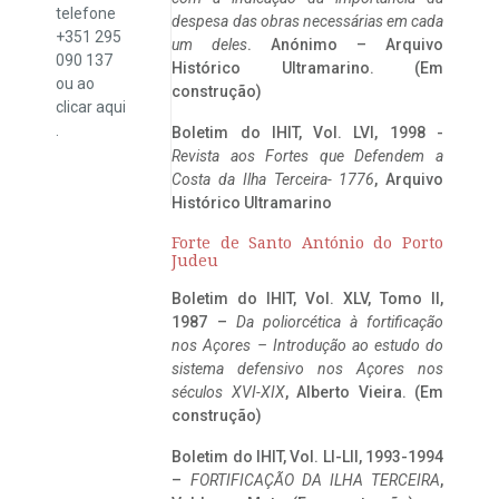
telefone
despesa das obras necessárias em cada
+351 295
um deles
. Anónimo – Arquivo
090 137
Histórico Ultramarino. (Em
ou ao
construção)
clicar
aqui
.
Boletim do IHIT, Vol. LVI, 1998 -
Revista aos Fortes que Defendem a
Costa da Ilha Terceira- 1776
, Arquivo
Histórico Ultramarino
Forte de Santo António do Porto
Judeu
Boletim do IHIT, Vol. XLV, Tomo II,
1987 –
Da poliorcética à fortificação
nos Açores – Introdução ao estudo do
sistema defensivo nos Açores nos
séculos XVI-XIX
, Alberto Vieira. (Em
construção)
Boletim do IHIT, Vol. LI-LII, 1993-1994
–
FORTIFICAÇÃO DA ILHA TERCEIRA
,