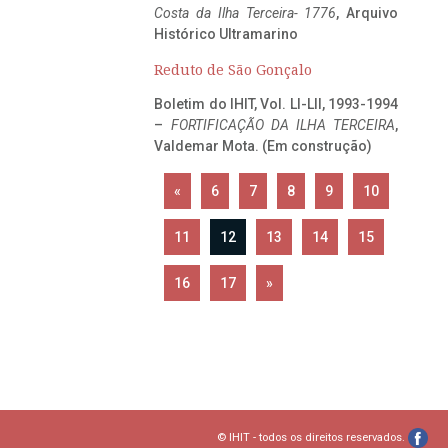
Costa da Ilha Terceira- 1776
, Arquivo
Histórico Ultramarino
Reduto de São Gonçalo
Boletim do IHIT, Vol. LI-LII, 1993-1994
–
FORTIFICAÇÃO DA ILHA TERCEIRA
,
Valdemar Mota. (Em construção)
«
6
7
8
9
10
11
12
13
14
15
16
17
»
© IHIT - todos os direitos reservados.