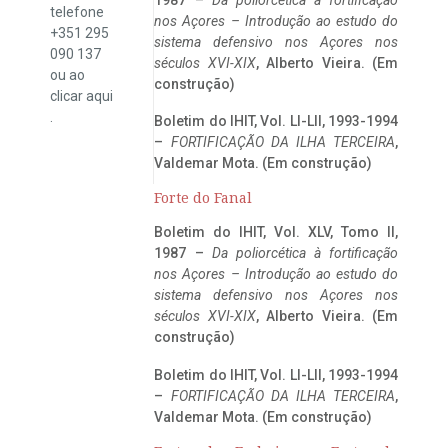
telefone
nos Açores – Introdução ao estudo do
+351 295
sistema defensivo nos Açores nos
090 137
séculos XVI-XIX
, Alberto Vieira. (Em
ou ao
construção)
clicar
aqui
.
Boletim do IHIT, Vol. LI-LII, 1993-1994
–
FORTIFICAÇÃO DA ILHA TERCEIRA
,
Valdemar Mota. (Em construção)
Forte do Fanal
Boletim do IHIT, Vol. XLV, Tomo II,
1987 –
Da poliorcética à fortificação
nos Açores – Introdução ao estudo do
sistema defensivo nos Açores nos
séculos XVI-XIX
, Alberto Vieira. (Em
construção)
Boletim do IHIT, Vol. LI-LII, 1993-1994
–
FORTIFICAÇÃO DA ILHA TERCEIRA
,
Valdemar Mota. (Em construção)