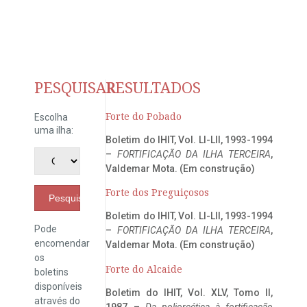
PESQUISAR
RESULTADOS
Forte do Pobado
Escolha
uma ilha:
Boletim do IHIT, Vol. LI-LII, 1993-1994
–
FORTIFICAÇÃO DA ILHA TERCEIRA
,
Valdemar Mota. (Em construção)
Forte dos Preguiçosos
Pesquisar
Boletim do IHIT, Vol. LI-LII, 1993-1994
Pode
–
FORTIFICAÇÃO DA ILHA TERCEIRA
,
encomendar
Valdemar Mota. (Em construção)
os
Forte do Alcaide
boletins
disponíveis
Boletim do IHIT, Vol. XLV, Tomo II,
através do
1987 –
Da poliorcética à fortificação