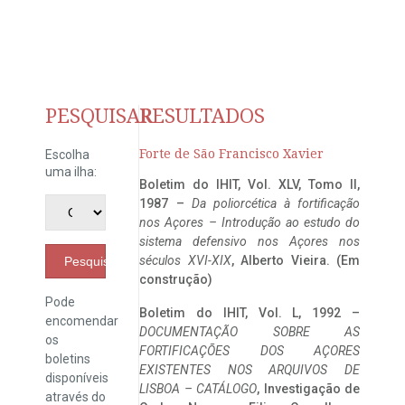
PESQUISAR
RESULTADOS
Forte de São Francisco Xavier
Escolha
uma ilha:
Boletim do IHIT, Vol. XLV, Tomo II,
1987 –
Da poliorcética à fortificação
nos Açores – Introdução ao estudo do
sistema defensivo nos Açores nos
séculos XVI-XIX
, Alberto Vieira. (Em
Pesquisar
construção)
Pode
Boletim do IHIT, Vol. L, 1992 –
encomendar
DOCUMENTAÇÃO SOBRE AS
os
FORTIFICAÇÕES DOS AÇORES
boletins
EXISTENTES NOS ARQUIVOS DE
disponíveis
LISBOA – CATÁLOGO
, Investigação de
através do