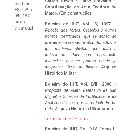
Carlos Neves e Filipe Carvalho –
telefone
Coordenação de Artur Teodoro de
+351 295
Matos. (Em construção)
090 137
ou ao
Boletim do IHIT, Vol. LV, 1997 –
clicar
aqui
Relação dos fortes, Castellos e outros
.
pontos fortificados, que se achão ao
prezente inteiramente abandonados, e
que nenhuma utilidade tem para a
defeza do Pais, com declaração
d’aquelles que se podem desde já
desprezar. Barão de Bastos
. Arquivo
Histórico Militar
Boletim do IHIT, Vol. LVIII, 2000 –
Proposta de Plano Defensivo de São
Miguel, e Situação da Fortificação e da
Artilharia da Ilha, por João Leite Borba
Gato
, Arquivo Histórico Ultramarino
Forte da Mãe de Deus
Boletim do IHIT, Vol. XLV, Tomo II,