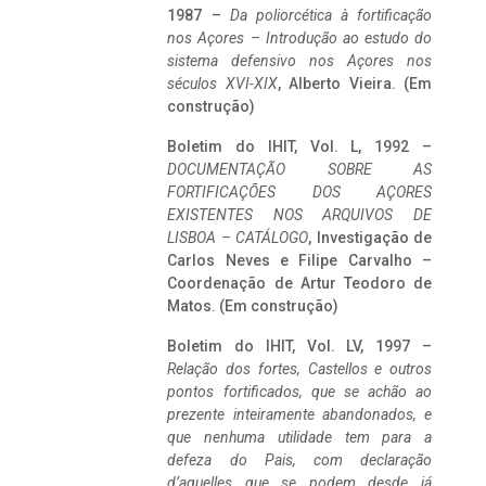
1987 –
Da poliorcética à fortificação
nos Açores – Introdução ao estudo do
sistema defensivo nos Açores nos
séculos XVI-XIX
, Alberto Vieira. (Em
construção)
Boletim do IHIT, Vol. L, 1992 –
DOCUMENTAÇÃO SOBRE AS
FORTIFICAÇÕES DOS AÇORES
EXISTENTES NOS ARQUIVOS DE
LISBOA – CATÁLOGO
, Investigação de
Carlos Neves e Filipe Carvalho –
Coordenação de Artur Teodoro de
Matos. (Em construção)
Boletim do IHIT, Vol. LV, 1997 –
Relação dos fortes, Castellos e outros
pontos fortificados, que se achão ao
prezente inteiramente abandonados, e
que nenhuma utilidade tem para a
defeza do Pais, com declaração
d’aquelles que se podem desde já