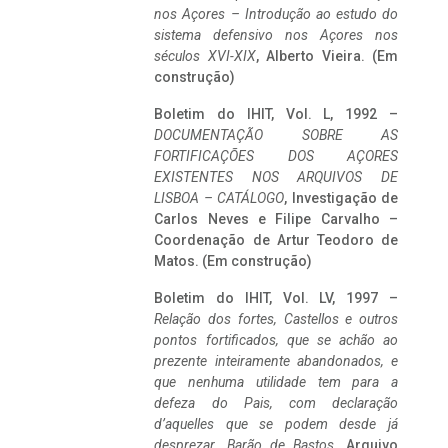
nos Açores – Introdução ao estudo do
sistema defensivo nos Açores nos
séculos XVI-XIX
, Alberto Vieira. (Em
construção)
Boletim do IHIT, Vol. L, 1992 –
DOCUMENTAÇÃO SOBRE AS
FORTIFICAÇÕES DOS AÇORES
EXISTENTES NOS ARQUIVOS DE
LISBOA – CATÁLOGO
, Investigação de
Carlos Neves e Filipe Carvalho –
Coordenação de Artur Teodoro de
Matos. (Em construção)
Boletim do IHIT, Vol. LV, 1997 –
Relação dos fortes, Castellos e outros
pontos fortificados, que se achão ao
prezente inteiramente abandonados, e
que nenhuma utilidade tem para a
defeza do Pais, com declaração
d’aquelles que se podem desde já
desprezar. Barão de Bastos
. Arquivo