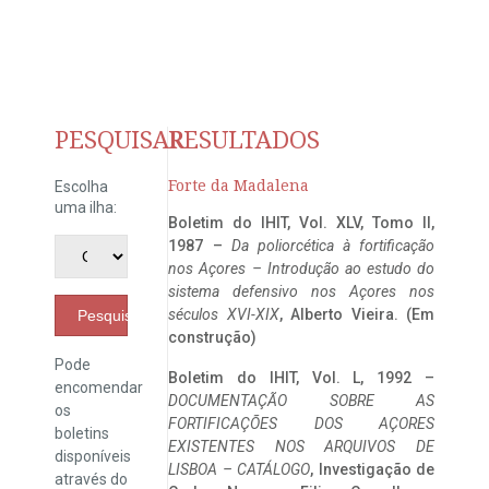
PESQUISAR
RESULTADOS
Forte da Madalena
Escolha
uma ilha:
Boletim do IHIT, Vol. XLV, Tomo II,
1987 –
Da poliorcética à fortificação
nos Açores – Introdução ao estudo do
sistema defensivo nos Açores nos
séculos XVI-XIX
, Alberto Vieira. (Em
Pesquisar
construção)
Pode
Boletim do IHIT, Vol. L, 1992 –
encomendar
DOCUMENTAÇÃO SOBRE AS
os
FORTIFICAÇÕES DOS AÇORES
boletins
EXISTENTES NOS ARQUIVOS DE
disponíveis
LISBOA – CATÁLOGO
, Investigação de
através do