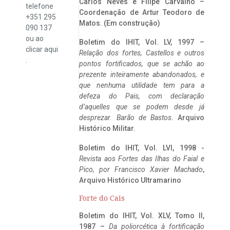
Carlos Neves e Filipe Carvalho –
telefone
Coordenação de Artur Teodoro de
+351 295
Matos. (Em construção)
090 137
ou ao
Boletim do IHIT, Vol. LV, 1997 –
clicar
aqui
Relação dos fortes, Castellos e outros
.
pontos fortificados, que se achão ao
prezente inteiramente abandonados, e
que nenhuma utilidade tem para a
defeza do Pais, com declaração
d’aquelles que se podem desde já
desprezar. Barão de Bastos
. Arquivo
Histórico Militar.
Boletim do IHIT, Vol. LVI, 1998 -
Revista aos Fortes das Ilhas do Faial e
Pico, por Francisco Xavier Machado
,
Arquivo Histórico Ultramarino
Forte do Cais
Boletim do IHIT, Vol. XLV, Tomo II,
1987 –
Da poliorcética à fortificação