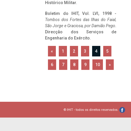
Histórico Militar.
Boletim do IHIT, Vol. LVI, 1998 -
Tombos dos Fortes das Ilhas do Faial,
São Jorge e Graciosa,
por Damião Pego
.
Direcção dos Serviços de
Engenharia do Exército.
«
1
2
3
4
5
6
7
8
9
10
»
© IHIT - todos os direitos reservados.