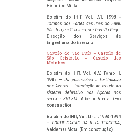
Histórico Militar.
Boletim do IHIT, Vol. LVI, 1998 -
Tombos dos Fortes das Ilhas do Faial,
São Jorge e Graciosa,
por Damião Pego
.
Direcção dos Serviços de
Engenharia do Exército.
Castelo de São Luís – Castelo de
São Cristóvão – Castelo dos
Moinhos
Boletim do IHIT, Vol. XLV, Tomo II,
1987 –
Da poliorcética à fortificação
nos Açores – Introdução ao estudo do
sistema defensivo nos Açores nos
séculos XVI-XIX
, Alberto Vieira. (Em
construção)
Boletim do IHIT, Vol. LI-LII, 1993-1994
–
FORTIFICAÇÃO DA ILHA TERCEIRA
,
Valdemar Mota. (Em construção)