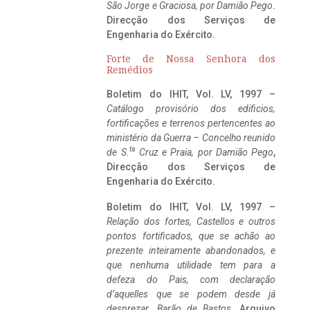
São Jorge e Graciosa,
por Damião Pego
.
Direcção dos Serviços de
Engenharia do Exército.
Forte de Nossa Senhora dos
Remédios
Boletim do IHIT, Vol. LV, 1997 –
Catálogo provisório dos edificios,
fortificações e terrenos pertencentes ao
ministério da Guerra – Concelho reunido
ta
de S.
Cruz e Praia, por Damião Pego
,
Direcção dos Serviços de
Engenharia do Exército.
Boletim do IHIT, Vol. LV, 1997 –
Relação dos fortes, Castellos e outros
pontos fortificados, que se achão ao
prezente inteiramente abandonados, e
que nenhuma utilidade tem para a
defeza do Pais, com declaração
d’aquelles que se podem desde já
desprezar. Barão de Bastos
. Arquivo