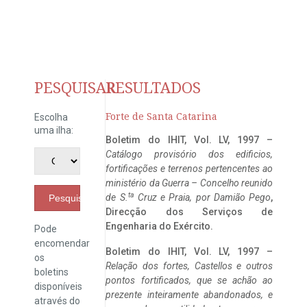
PESQUISAR
RESULTADOS
Forte de Santa Catarina
Escolha
uma ilha:
Boletim do IHIT, Vol. LV, 1997 –
Catálogo provisório dos edificios,
fortificações e terrenos pertencentes ao
ministério da Guerra – Concelho reunido
ta
de S.
Cruz e Praia, por Damião Pego
,
Pesquisar
Direcção dos Serviços de
Engenharia do Exército.
Pode
encomendar
Boletim do IHIT, Vol. LV, 1997 –
os
Relação dos fortes, Castellos e outros
boletins
pontos fortificados, que se achão ao
disponíveis
prezente inteiramente abandonados, e
através do