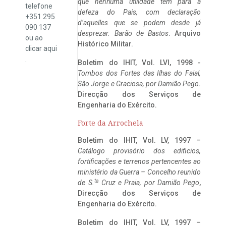
que nenhuma utilidade tem para a
telefone
defeza do Pais, com declaração
+351 295
d’aquelles que se podem desde já
090 137
desprezar. Barão de Bastos
. Arquivo
ou ao
Histórico Militar.
clicar
aqui
.
Boletim do IHIT, Vol. LVI, 1998 -
Tombos dos Fortes das Ilhas do Faial,
São Jorge e Graciosa,
por Damião Pego
.
Direcção dos Serviços de
Engenharia do Exército.
Forte da Arrochela
Boletim do IHIT, Vol. LV, 1997 –
Catálogo provisório dos edificios,
fortificações e terrenos pertencentes ao
ministério da Guerra – Concelho reunido
ta
de S.
Cruz e Praia, por Damião Pego
,
Direcção dos Serviços de
Engenharia do Exército.
Boletim do IHIT, Vol. LV, 1997 –