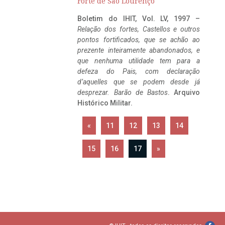
Forte de São Lourenço
Boletim do IHIT, Vol. LV, 1997 –
Relação dos fortes, Castellos e outros
pontos fortificados, que se achão ao
prezente inteiramente abandonados, e
que nenhuma utilidade tem para a
defeza do Pais, com declaração
d’aquelles que se podem desde já
desprezar. Barão de Bastos
. Arquivo
Histórico Militar.
«
11
12
13
14
15
16
17
»