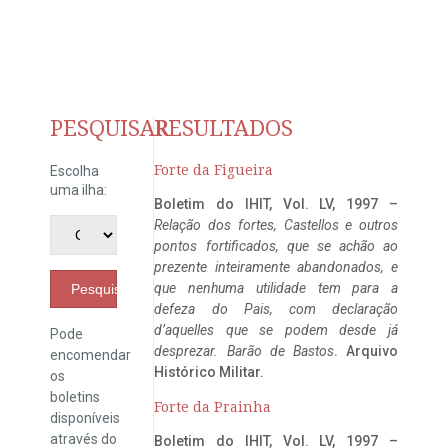
PESQUISAR
RESULTADOS
Forte da Figueira
Escolha
uma ilha:
Boletim do IHIT, Vol. LV, 1997 –
Relação dos fortes, Castellos e outros
pontos fortificados, que se achão ao
prezente inteiramente abandonados, e
que nenhuma utilidade tem para a
Pesquisar
defeza do Pais, com declaração
d’aquelles que se podem desde já
Pode
desprezar. Barão de Bastos
. Arquivo
encomendar
Histórico Militar.
os
boletins
Forte da Prainha
disponíveis
através do
Boletim do IHIT, Vol. LV, 1997 –