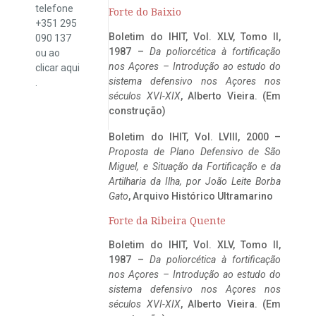
telefone
Forte do Baixio
+351 295
Boletim do IHIT, Vol. XLV, Tomo II,
090 137
1987 –
Da poliorcética à fortificação
ou ao
nos Açores – Introdução ao estudo do
clicar
aqui
sistema defensivo nos Açores nos
.
séculos XVI-XIX
, Alberto Vieira. (Em
construção)
Boletim do IHIT, Vol. LVIII, 2000 –
Proposta de Plano Defensivo de São
Miguel, e Situação da Fortificação e da
Artilharia da Ilha, por João Leite Borba
Gato
, Arquivo Histórico Ultramarino
Forte da Ribeira Quente
Boletim do IHIT, Vol. XLV, Tomo II,
1987 –
Da poliorcética à fortificação
nos Açores – Introdução ao estudo do
sistema defensivo nos Açores nos
séculos XVI-XIX
, Alberto Vieira. (Em