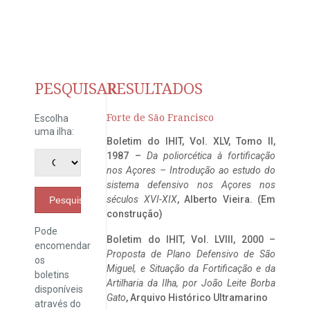
PESQUISAR
RESULTADOS
Forte de São Francisco
Escolha
uma ilha:
Boletim do IHIT, Vol. XLV, Tomo II,
1987 –
Da poliorcética à fortificação
nos Açores – Introdução ao estudo do
sistema defensivo nos Açores nos
séculos XVI-XIX
, Alberto Vieira. (Em
Pesquisar
construção)
Pode
Boletim do IHIT, Vol. LVIII, 2000 –
encomendar
Proposta de Plano Defensivo de São
os
Miguel, e Situação da Fortificação e da
boletins
Artilharia da Ilha, por João Leite Borba
disponíveis
Gato
, Arquivo Histórico Ultramarino
através do