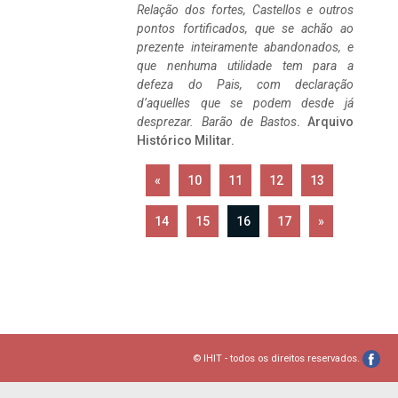
Relação dos fortes, Castellos e outros
pontos fortificados, que se achão ao
prezente inteiramente abandonados, e
que nenhuma utilidade tem para a
defeza do Pais, com declaração
d’aquelles que se podem desde já
desprezar. Barão de Bastos
. Arquivo
Histórico Militar.
«
10
11
12
13
14
15
16
17
»
© IHIT - todos os direitos reservados.