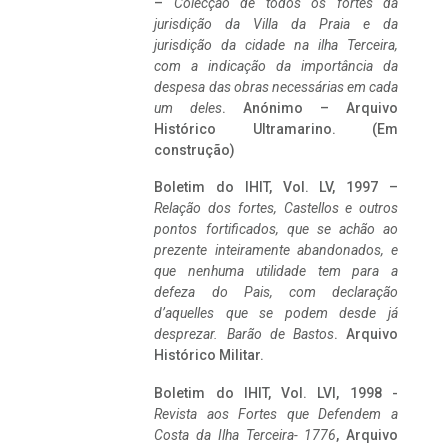
–
Colecção de todos os fortes da
jurisdição da Villa da Praia e da
jurisdição da cidade na ilha Terceira,
com a indicação da importância da
despesa das obras necessárias em cada
um deles
. Anónimo – Arquivo
Histórico Ultramarino. (Em
construção)
Boletim do IHIT, Vol. LV, 1997 –
Relação dos fortes, Castellos e outros
pontos fortificados, que se achão ao
prezente inteiramente abandonados, e
que nenhuma utilidade tem para a
defeza do Pais, com declaração
d’aquelles que se podem desde já
desprezar. Barão de Bastos
. Arquivo
Histórico Militar.
Boletim do IHIT, Vol. LVI, 1998 -
Revista aos Fortes que Defendem a
Costa da Ilha Terceira- 1776
, Arquivo