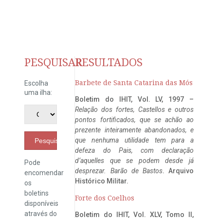
PESQUISAR
RESULTADOS
Barbete de Santa Catarina das Mós
Escolha
uma ilha:
Boletim do IHIT, Vol. LV, 1997 –
Relação dos fortes, Castellos e outros
pontos fortificados, que se achão ao
prezente inteiramente abandonados, e
que nenhuma utilidade tem para a
Pesquisar
defeza do Pais, com declaração
d’aquelles que se podem desde já
Pode
desprezar. Barão de Bastos
. Arquivo
encomendar
Histórico Militar.
os
boletins
Forte dos Coelhos
disponíveis
através do
Boletim do IHIT, Vol. XLV, Tomo II,