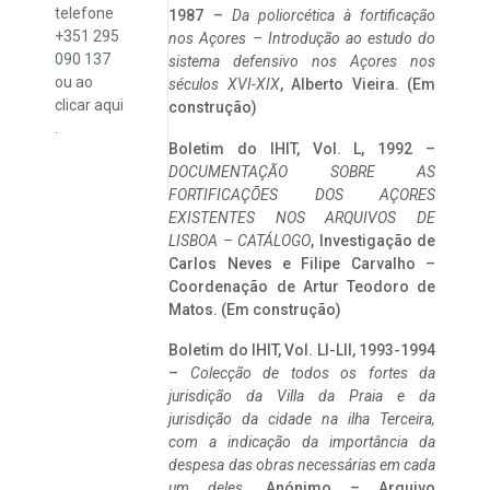
telefone
1987 –
Da poliorcética à fortificação
+351 295
nos Açores – Introdução ao estudo do
090 137
sistema defensivo nos Açores nos
ou ao
séculos XVI-XIX
, Alberto Vieira. (Em
clicar
aqui
construção)
.
Boletim do IHIT, Vol. L, 1992 –
DOCUMENTAÇÃO SOBRE AS
FORTIFICAÇÕES DOS AÇORES
EXISTENTES NOS ARQUIVOS DE
LISBOA – CATÁLOGO
, Investigação de
Carlos Neves e Filipe Carvalho –
Coordenação de Artur Teodoro de
Matos. (Em construção)
Boletim do IHIT, Vol. LI-LII, 1993-1994
–
Colecção de todos os fortes da
jurisdição da Villa da Praia e da
jurisdição da cidade na ilha Terceira,
com a indicação da importância da
despesa das obras necessárias em cada
um deles
. Anónimo – Arquivo