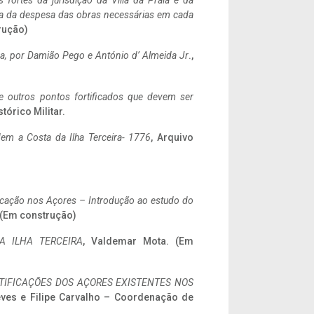
 fortes da jurisdição da Villa da Praia e da
ncia da despesa das obras necessárias em cada
rução)
a,
por Damião Pego e António d’ Almeida Jr
.,
 e outros pontos fortificados que devem ser
stórico Militar.
em a Costa da Ilha Terceira- 1776
, Arquivo
ificação nos Açores – Introdução ao estudo do
. (Em construção)
A ILHA TERCEIRA
, Valdemar Mota. (Em
IFICAÇÕES DOS AÇORES EXISTENTES NOS
eves e Filipe Carvalho – Coordenação de