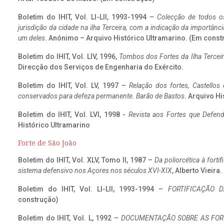
Boletim do IHIT, Vol. LI-LII, 1993-1994 –
Colecção de todos os
jurisdição da cidade na ilha Terceira, com a indicação da importâ
um deles
. Anónimo – Arquivo Histórico Ultramarino. (Em const
Boletim do IHIT, Vol. LIV, 1996,
Tombos dos Fortes da Ilha Terceir
Direcção dos Serviços de Engenharia do Exército.
Boletim do IHIT, Vol. LV, 1997 –
Relação dos fortes, Castellos
conservados para defeza permanente. Barão de Bastos
. Arquivo Hi
Boletim do IHIT, Vol. LVI, 1998 -
Revista aos Fortes que Defend
Histórico Ultramarino
Forte de São João
Boletim do IHIT, Vol. XLV, Tomo II, 1987 –
Da poliorcética à fort
sistema defensivo nos Açores nos séculos XVI-XIX
, Alberto Vieira
Boletim do IHIT, Vol. LI-LII, 1993-1994 –
FORTIFICAÇÃO D
construção)
Boletim do IHIT, Vol. L, 1992 –
DOCUMENTAÇÃO SOBRE AS FORT