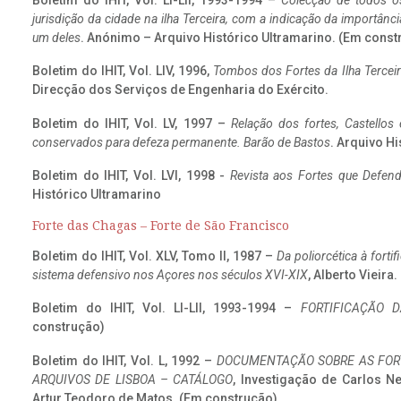
Boletim do IHIT, Vol. LI-LII, 1993-1994 –
Colecção de todos os
jurisdição da cidade na ilha Terceira, com a indicação da importâ
um deles
. Anónimo – Arquivo Histórico Ultramarino. (Em const
Boletim do IHIT, Vol. LIV, 1996,
Tombos dos Fortes da Ilha Terceir
Direcção dos Serviços de Engenharia do Exército.
Boletim do IHIT, Vol. LV, 1997 –
Relação dos fortes, Castellos
conservados para defeza permanente. Barão de Bastos
. Arquivo Hi
Boletim do IHIT, Vol. LVI, 1998 -
Revista aos Fortes que Defend
Histórico Ultramarino
Forte das Chagas – Forte de São Francisco
Boletim do IHIT, Vol. XLV, Tomo II, 1987 –
Da poliorcética à fort
sistema defensivo nos Açores nos séculos XVI-XIX
, Alberto Vieira
Boletim do IHIT, Vol. LI-LII, 1993-1994 –
FORTIFICAÇÃO D
construção)
Boletim do IHIT, Vol. L, 1992 –
DOCUMENTAÇÃO SOBRE AS FORT
ARQUIVOS DE LISBOA – CATÁLOGO
, Investigação de Carlos N
Artur Teodoro de Matos. (Em construção)