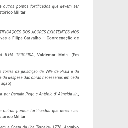
 e outros pontos fortificados que devem ser
stórico Militar.
IFICAÇÕES DOS AÇORES EXISTENTES NOS
eves e Filipe Carvalho – Coordenação de
A ILHA TERCEIRA
, Valdemar Mota. (Em
 fortes da jurisdição da Villa da Praia e da
ncia da despesa das obras necessárias em cada
rução)
a,
por Damião Pego e António d’ Almeida Jr
.,
 e outros pontos fortificados que devem ser
stórico Militar.
em a Costa da Ilha Terceira- 1776
, Arquivo