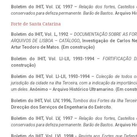
Boletim do IHIT, Vol. LV, 1997 –
Relação dos fortes, Castellos
conservados para defeza permanente. Barão de Bastos
. Arquivo Hi
Forte de Santa Catarina
Boletim do IHIT, Vol. L, 1992 –
DOCUMENTAÇÃO SOBRE AS FORT
ARQUIVOS DE LISBOA – CATÁLOGO
, Investigação de Carlos N
Artur Teodoro de Matos. (Em construção)
Boletim do IHIT, Vol. LI-LII, 1993-1994 –
FORTIFICAÇÃO D
construção)
Boletim do IHIT, Vol. LI-LII, 1993-1994 –
Colecção de todos os
jurisdição da cidade na ilha Terceira, com a indicação da importâ
um deles
. Anónimo – Arquivo Histórico Ultramarino. (Em const
Boletim do IHIT, Vol. LIV, 1996,
Tombos dos Fortes da Ilha Terceir
Direcção dos Serviços de Engenharia do Exército.
Boletim do IHIT, Vol. LV, 1997 –
Relação dos fortes, Castellos
conservados para defeza permanente. Barão de Bastos
. Arquivo Hi
Boletim do IHIT, Vol. LVI, 1998 -
Revista aos Fortes que Defend