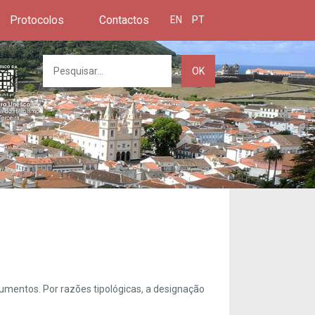
Protocolos
Contactos
EN
PT
OK
umentos. Por razões tipológicas, a designação