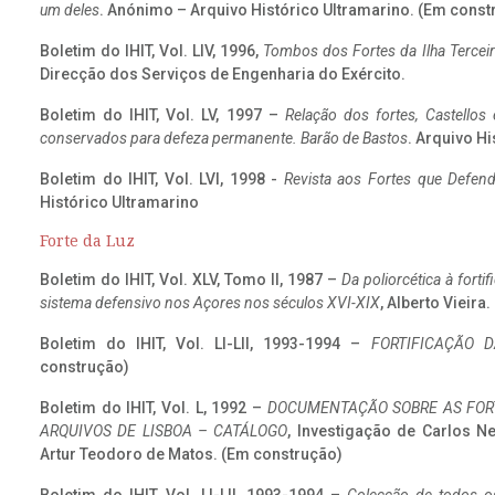
um deles
. Anónimo – Arquivo Histórico Ultramarino. (Em const
Boletim do IHIT, Vol. LIV, 1996,
Tombos dos Fortes da Ilha Terceir
Direcção dos Serviços de Engenharia do Exército.
Boletim do IHIT, Vol. LV, 1997 –
Relação dos fortes, Castellos
conservados para defeza permanente. Barão de Bastos
. Arquivo Hi
Boletim do IHIT, Vol. LVI, 1998 -
Revista aos Fortes que Defend
Histórico Ultramarino
Forte da Luz
Boletim do IHIT, Vol. XLV, Tomo II, 1987 –
Da poliorcética à fort
sistema defensivo nos Açores nos séculos XVI-XIX
, Alberto Vieira
Boletim do IHIT, Vol. LI-LII, 1993-1994 –
FORTIFICAÇÃO D
construção)
Boletim do IHIT, Vol. L, 1992 –
DOCUMENTAÇÃO SOBRE AS FORT
ARQUIVOS DE LISBOA – CATÁLOGO
, Investigação de Carlos N
Artur Teodoro de Matos. (Em construção)