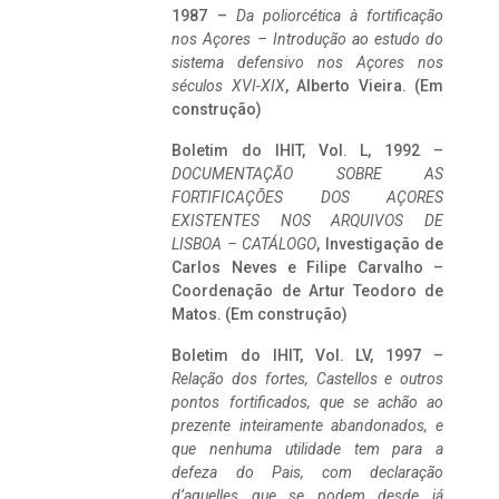
1987 –
Da poliorcética à fortificação
nos Açores – Introdução ao estudo do
sistema defensivo nos Açores nos
séculos XVI-XIX
, Alberto Vieira. (Em
construção)
Boletim do IHIT, Vol. L, 1992 –
DOCUMENTAÇÃO SOBRE AS
FORTIFICAÇÕES DOS AÇORES
EXISTENTES NOS ARQUIVOS DE
LISBOA – CATÁLOGO
, Investigação de
Carlos Neves e Filipe Carvalho –
Coordenação de Artur Teodoro de
Matos. (Em construção)
Boletim do IHIT, Vol. LV, 1997 –
Relação dos fortes, Castellos e outros
pontos fortificados, que se achão ao
prezente inteiramente abandonados, e
que nenhuma utilidade tem para a
defeza do Pais, com declaração
d’aquelles que se podem desde já