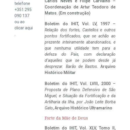
Carlos Neves e Filipe Carvalho –
telefone
Coordenação de Artur Teodoro de
+351 295
Matos. (Em construção)
090 137
ou ao
Boletim do IHIT, Vol. LV, 1997 –
clicar
aqui
Relação dos fortes, Castellos e outros
.
pontos fortificados, que se achão ao
prezente inteiramente abandonados, e
que nenhuma utilidade tem para a
defeza do Pais, com declaração
d’aquelles que se podem desde já
desprezar. Barão de Bastos
. Arquivo
Histórico Militar
Boletim do IHIT, Vol. LVIII, 2000 –
Proposta de Plano Defensivo de São
Miguel, e Situação da Fortificação e da
Artilharia da Ilha, por João Leite Borba
Gato
, Arquivo Histórico Ultramarino
Forte da Mãe de Deus
Boletim do IHIT, Vol. XLV, Tomo II,