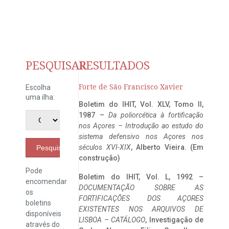
PESQUISAR
RESULTADOS
Forte de São Francisco Xavier
Escolha
uma ilha:
Boletim do IHIT, Vol. XLV, Tomo II,
1987 –
Da poliorcética à fortificação
nos Açores – Introdução ao estudo do
sistema defensivo nos Açores nos
séculos XVI-XIX
, Alberto Vieira. (Em
Pesquisar
construção)
Pode
Boletim do IHIT, Vol. L, 1992 –
encomendar
DOCUMENTAÇÃO SOBRE AS
os
FORTIFICAÇÕES DOS AÇORES
boletins
EXISTENTES NOS ARQUIVOS DE
disponíveis
LISBOA – CATÁLOGO
, Investigação de
através do