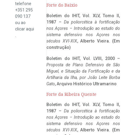
telefone
Forte do Baixio
+351 295
Boletim do IHIT, Vol. XLV, Tomo II,
090 137
1987 –
Da poliorcética à fortificação
ou ao
nos Açores – Introdução ao estudo do
clicar
aqui
sistema defensivo nos Açores nos
.
séculos XVI-XIX
, Alberto Vieira. (Em
construção)
Boletim do IHIT, Vol. LVIII, 2000 –
Proposta de Plano Defensivo de São
Miguel, e Situação da Fortificação e da
Artilharia da Ilha, por João Leite Borba
Gato
, Arquivo Histórico Ultramarino
Forte da Ribeira Quente
Boletim do IHIT, Vol. XLV, Tomo II,
1987 –
Da poliorcética à fortificação
nos Açores – Introdução ao estudo do
sistema defensivo nos Açores nos
séculos XVI-XIX
, Alberto Vieira. (Em