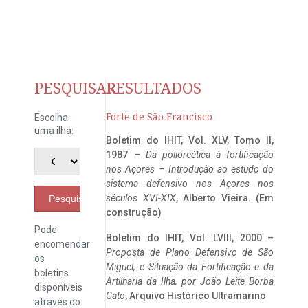
PESQUISAR
RESULTADOS
Forte de São Francisco
Escolha
uma ilha:
Boletim do IHIT, Vol. XLV, Tomo II,
1987 –
Da poliorcética à fortificação
nos Açores – Introdução ao estudo do
sistema defensivo nos Açores nos
séculos XVI-XIX
, Alberto Vieira. (Em
Pesquisar
construção)
Pode
Boletim do IHIT, Vol. LVIII, 2000 –
encomendar
Proposta de Plano Defensivo de São
os
Miguel, e Situação da Fortificação e da
boletins
Artilharia da Ilha, por João Leite Borba
disponíveis
Gato
, Arquivo Histórico Ultramarino
através do