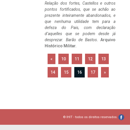
Relação dos fortes, Castellos e outros
pontos fortificados, que se achão ao
prezente inteiramente abandonados, e
que nenhuma utilidade tem para a
defeza do Pais, com declaração
d’aquelles que se podem desde já
desprezar. Barão de Bastos
. Arquivo
Histórico Militar.
«
10
11
12
13
14
15
16
17
»
© IHIT - todos os direitos reservados.