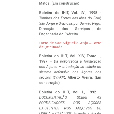
Matos. (Em construção)
Boletim do IHIT, Vol. LVI, 1998 -
Tombos dos Fortes das Ilhas do Faial,
São Jorge e Graciosa,
por Damião Pego
.
Direcção dos Serviços de
Engenharia do Exército.
Forte de São Miguel o Anjo – Forte
da Queimada
Boletim do IHIT, Vol. XLV, Tomo II,
1987 –
Da poliorcética à fortificação
nos Açores – Introdução ao estudo do
sistema defensivo nos Açores nos
séculos XVI-XIX
, Alberto Vieira. (Em
construção)
Boletim do IHIT, Vol. L, 1992 –
DOCUMENTAÇÃO SOBRE AS
FORTIFICAÇÕES DOS AÇORES
EXISTENTES NOS ARQUIVOS DE
LISBOA – CATÁLOGO
, Investigação de