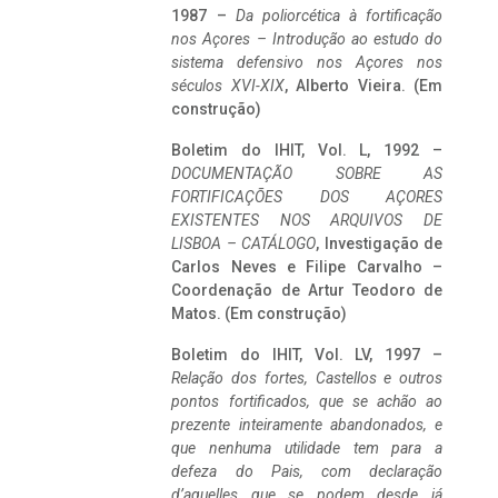
1987 –
Da poliorcética à fortificação
nos Açores – Introdução ao estudo do
sistema defensivo nos Açores nos
séculos XVI-XIX
, Alberto Vieira. (Em
construção)
Boletim do IHIT, Vol. L, 1992 –
DOCUMENTAÇÃO SOBRE AS
FORTIFICAÇÕES DOS AÇORES
EXISTENTES NOS ARQUIVOS DE
LISBOA – CATÁLOGO
, Investigação de
Carlos Neves e Filipe Carvalho –
Coordenação de Artur Teodoro de
Matos. (Em construção)
Boletim do IHIT, Vol. LV, 1997 –
Relação dos fortes, Castellos e outros
pontos fortificados, que se achão ao
prezente inteiramente abandonados, e
que nenhuma utilidade tem para a
defeza do Pais, com declaração
d’aquelles que se podem desde já