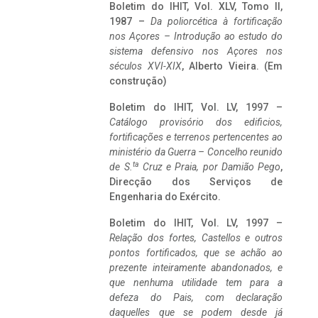
Boletim do IHIT, Vol. XLV, Tomo II,
1987 –
Da poliorcética à fortificação
nos Açores – Introdução ao estudo do
sistema defensivo nos Açores nos
séculos XVI-XIX
, Alberto Vieira. (Em
construção)
Boletim do IHIT, Vol. LV, 1997 –
Catálogo provisório dos edificios,
fortificações e terrenos pertencentes ao
ministério da Guerra – Concelho reunido
ta
de S.
Cruz e Praia, por Damião Pego
,
Direcção dos Serviços de
Engenharia do Exército.
Boletim do IHIT, Vol. LV, 1997 –
Relação dos fortes, Castellos e outros
pontos fortificados, que se achão ao
prezente inteiramente abandonados, e
que nenhuma utilidade tem para a
defeza do Pais, com declaração
daquelles que se podem desde já