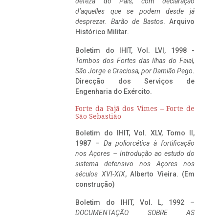
defeza do Pais, com declaração
d’aquelles que se podem desde já
desprezar. Barão de Bastos
. Arquivo
Histórico Militar.
Boletim do IHIT, Vol. LVI, 1998 -
Tombos dos Fortes das Ilhas do Faial,
São Jorge e Graciosa,
por Damião Pego
.
Direcção dos Serviços de
Engenharia do Exército.
Forte da Fajã dos Vimes – Forte de
São Sebastião
Boletim do IHIT, Vol. XLV, Tomo II,
1987 –
Da poliorcética à fortificação
nos Açores – Introdução ao estudo do
sistema defensivo nos Açores nos
séculos XVI-XIX
, Alberto Vieira. (Em
construção)
Boletim do IHIT, Vol. L, 1992 –
DOCUMENTAÇÃO SOBRE AS