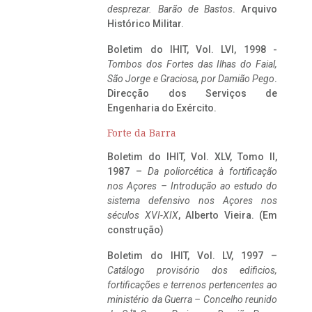
desprezar. Barão de Bastos
. Arquivo
Histórico Militar.
Boletim do IHIT, Vol. LVI, 1998 -
Tombos dos Fortes das Ilhas do Faial,
São Jorge e Graciosa,
por Damião Pego
.
Direcção dos Serviços de
Engenharia do Exército.
Forte da Barra
Boletim do IHIT, Vol. XLV, Tomo II,
1987 –
Da poliorcética à fortificação
nos Açores – Introdução ao estudo do
sistema defensivo nos Açores nos
séculos XVI-XIX
, Alberto Vieira. (Em
construção)
Boletim do IHIT, Vol. LV, 1997 –
Catálogo provisório dos edificios,
fortificações e terrenos pertencentes ao
ministério da Guerra – Concelho reunido
ta