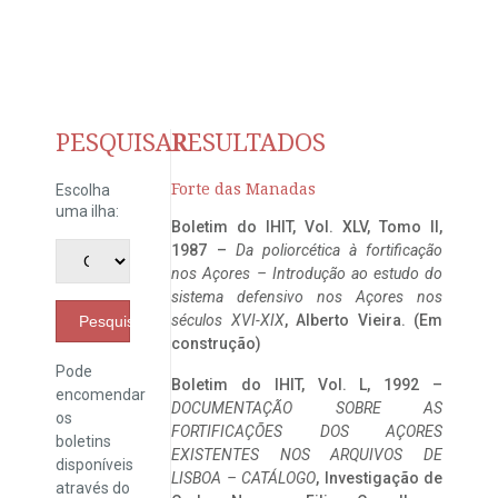
PESQUISAR
RESULTADOS
Forte das Manadas
Escolha
uma ilha:
Boletim do IHIT, Vol. XLV, Tomo II,
1987 –
Da poliorcética à fortificação
nos Açores – Introdução ao estudo do
sistema defensivo nos Açores nos
séculos XVI-XIX
, Alberto Vieira. (Em
Pesquisar
construção)
Pode
Boletim do IHIT, Vol. L, 1992 –
encomendar
DOCUMENTAÇÃO SOBRE AS
os
FORTIFICAÇÕES DOS AÇORES
boletins
EXISTENTES NOS ARQUIVOS DE
disponíveis
LISBOA – CATÁLOGO
, Investigação de
através do