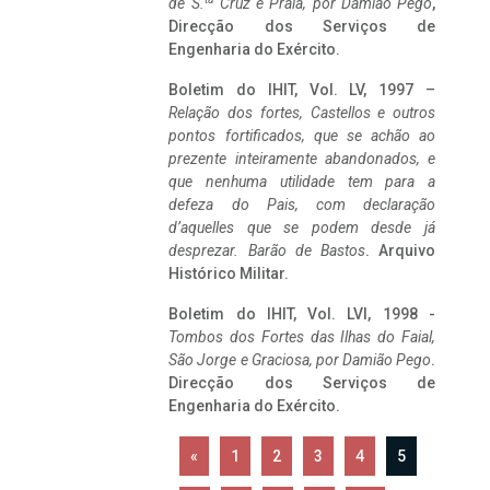
de S.
Cruz e Praia, por Damião Pego
,
Direcção dos Serviços de
Engenharia do Exército.
Boletim do IHIT, Vol. LV, 1997 –
Relação dos fortes, Castellos e outros
pontos fortificados, que se achão ao
prezente inteiramente abandonados, e
que nenhuma utilidade tem para a
defeza do Pais, com declaração
d’aquelles que se podem desde já
desprezar. Barão de Bastos
. Arquivo
Histórico Militar.
Boletim do IHIT, Vol. LVI, 1998 -
Tombos dos Fortes das Ilhas do Faial,
São Jorge e Graciosa,
por Damião Pego
.
Direcção dos Serviços de
Engenharia do Exército.
«
1
2
3
4
5