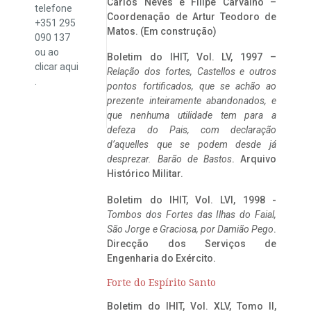
Carlos Neves e Filipe Carvalho –
telefone
Coordenação de Artur Teodoro de
+351 295
Matos. (Em construção)
090 137
ou ao
Boletim do IHIT, Vol. LV, 1997 –
clicar
aqui
Relação dos fortes, Castellos e outros
.
pontos fortificados, que se achão ao
prezente inteiramente abandonados, e
que nenhuma utilidade tem para a
defeza do Pais, com declaração
d’aquelles que se podem desde já
desprezar. Barão de Bastos
. Arquivo
Histórico Militar.
Boletim do IHIT, Vol. LVI, 1998 -
Tombos dos Fortes das Ilhas do Faial,
São Jorge e Graciosa,
por Damião Pego
.
Direcção dos Serviços de
Engenharia do Exército.
Forte do Espírito Santo
Boletim do IHIT, Vol. XLV, Tomo II,