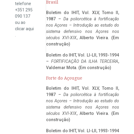
Brasil
telefone
+351 295
Boletim do IHIT, Vol. XLV, Tomo II,
090 137
1987 –
Da poliorcética à fortificação
ou ao
nos Açores – Introdução ao estudo do
clicar
aqui
sistema defensivo nos Açores nos
.
séculos XVI-XIX
, Alberto Vieira. (Em
construção)
Boletim do IHIT, Vol. LI-LII, 1993-1994
–
FORTIFICAÇÃO DA ILHA TERCEIRA
,
Valdemar Mota. (Em construção)
Forte do Açougue
Boletim do IHIT, Vol. XLV, Tomo II,
1987 –
Da poliorcética à fortificação
nos Açores – Introdução ao estudo do
sistema defensivo nos Açores nos
séculos XVI-XIX
, Alberto Vieira. (Em
construção)
Boletim do IHIT, Vol. LI-LII, 1993-1994