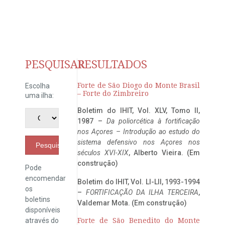
PESQUISAR
RESULTADOS
Forte de São Diogo do Monte Brasil
Escolha
– Forte do Zimbreiro
uma ilha:
Boletim do IHIT, Vol. XLV, Tomo II,
1987 –
Da poliorcética à fortificação
nos Açores – Introdução ao estudo do
sistema defensivo nos Açores nos
Pesquisar
séculos XVI-XIX
, Alberto Vieira. (Em
construção)
Pode
encomendar
Boletim do IHIT, Vol. LI-LII, 1993-1994
os
–
FORTIFICAÇÃO DA ILHA TERCEIRA
,
boletins
Valdemar Mota. (Em construção)
disponíveis
através do
Forte de São Benedito do Monte