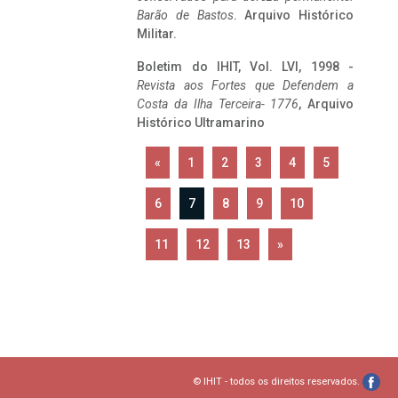
Barão de Bastos
. Arquivo Histórico
Militar.
Boletim do IHIT, Vol. LVI, 1998 -
Revista aos Fortes que Defendem a
Costa da Ilha Terceira- 1776
, Arquivo
Histórico Ultramarino
«
1
2
3
4
5
6
7
8
9
10
11
12
13
»
© IHIT - todos os direitos reservados.