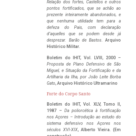
Relação dos fortes, Castellos e outros
pontos fortificados, que se achão ao
prezente inteiramente abandonados, e
que nenhuma utilidade tem para a
defeza do Pais, com declaração
d’aquelles que se podem desde já
desprezar. Barão de Bastos
. Arquivo
Histórico Militar.
Boletim do IHIT, Vol. LVIII, 2000 –
Proposta de Plano Defensivo de São
Miguel, e Situação da Fortificação e da
Artilharia da Ilha, por João Leite Borba
Gato
, Arquivo Histórico Ultramarino
Forte do Corpo Santo
Boletim do IHIT, Vol. XLV, Tomo II,
1987 –
Da poliorcética à fortificação
nos Açores – Introdução ao estudo do
sistema defensivo nos Açores nos
séculos XVI-XIX
, Alberto Vieira. (Em