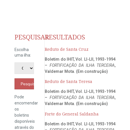
PESQUISAR
RESULTADOS
Reduto de Santa Cruz
Escolha
uma ilha:
Boletim do IHIT, Vol. LI-LII, 1993-1994
–
FORTIFICAÇÃO DA ILHA TERCEIRA
,
Valdemar Mota. (Em construção)
Reduto de Santa Teresa
Pesquisar
Boletim do IHIT, Vol. LI-LII, 1993-1994
Pode
–
FORTIFICAÇÃO DA ILHA TERCEIRA
,
encomendar
Valdemar Mota. (Em construção)
os
Forte do General Saldanha
boletins
disponíveis
Boletim do IHIT, Vol. LI-LII, 1993-1994
através do
–
FORTIFICAÇÃO DA ILHA TERCEIRA
,