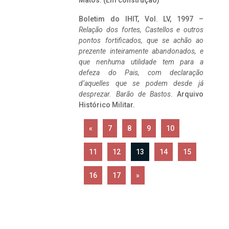
Matos. (Em construção)
Boletim do IHIT, Vol. LV, 1997 –
Relação dos fortes, Castellos e outros
pontos fortificados, que se achão ao
prezente inteiramente abandonados, e
que nenhuma utilidade tem para a
defeza do Pais, com declaração
d’aquelles que se podem desde já
desprezar. Barão de Bastos
. Arquivo
Histórico Militar.
«
7
8
9
10
11
12
13
14
15
16
17
»