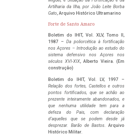
Miguel, e Situação da Fortificação e da
Artilharia da Ilha, por João Leite Borba
Gato
, Arquivo Histórico Ultramarino
Forte de Santo Amaro
Boletim do IHIT, Vol. XLV, Tomo II,
1987 –
Da poliorcética à fortificação
nos Açores – Introdução ao estudo do
sistema defensivo nos Açores nos
séculos XVI-XIX
, Alberto Vieira. (Em
construção)
Boletim do IHIT, Vol. LV, 1997 –
Relação dos fortes, Castellos e outros
pontos fortificados, que se achão ao
prezente inteiramente abandonados, e
que nenhuma utilidade tem para a
defeza do Pais, com declaração
d’aquelles que se podem desde já
desprezar. Barão de Bastos
. Arquivo
Histórico Militar.