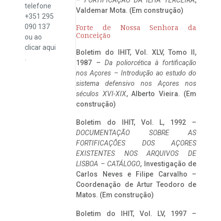
telefone
Valdemar Mota. (Em construção)
+351 295
090 137
Forte de Nossa Senhora da
Conceição
ou ao
clicar
aqui
Boletim do IHIT, Vol. XLV, Tomo II,
.
1987 –
Da poliorcética à fortificação
nos Açores – Introdução ao estudo do
sistema defensivo nos Açores nos
séculos XVI-XIX
, Alberto Vieira. (Em
construção)
Boletim do IHIT, Vol. L, 1992 –
DOCUMENTAÇÃO SOBRE AS
FORTIFICAÇÕES DOS AÇORES
EXISTENTES NOS ARQUIVOS DE
LISBOA – CATÁLOGO
, Investigação de
Carlos Neves e Filipe Carvalho –
Coordenação de Artur Teodoro de
Matos. (Em construção)
Boletim do IHIT, Vol. LV, 1997 –