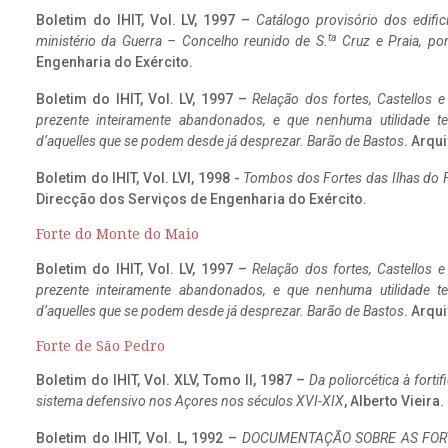
Boletim do IHIT, Vol. LV, 1997 –
Catálogo provisório dos edific
ta
ministério da Guerra – Concelho reunido de S.
Cruz e Praia, po
Engenharia do Exército.
Boletim do IHIT, Vol. LV, 1997 –
Relação dos fortes, Castellos e
prezente inteiramente abandonados, e que nenhuma utilidade 
d’aquelles que se podem desde já desprezar. Barão de Bastos
. Arqui
Boletim do IHIT, Vol. LVI, 1998 -
Tombos dos Fortes das Ilhas do F
Direcção dos Serviços de Engenharia do Exército.
Forte do Monte do Maio
Boletim do IHIT, Vol. LV, 1997 –
Relação dos fortes, Castellos e
prezente inteiramente abandonados, e que nenhuma utilidade 
d’aquelles que se podem desde já desprezar. Barão de Bastos
. Arqui
Forte de São Pedro
Boletim do IHIT, Vol. XLV, Tomo II, 1987 –
Da poliorcética à fort
sistema defensivo nos Açores nos séculos XVI-XIX
, Alberto Vieira
Boletim do IHIT, Vol. L, 1992 –
DOCUMENTAÇÃO SOBRE AS FORT