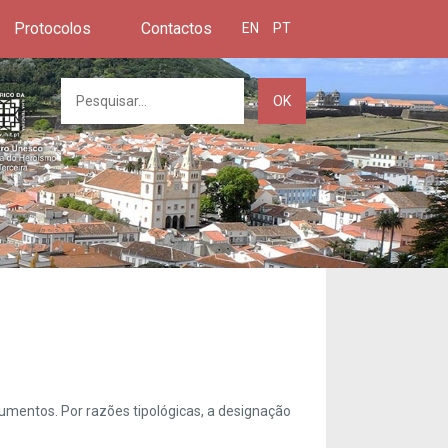
Protocolos
Contactos
EN
PT
OK
umentos. Por razões tipológicas, a designação