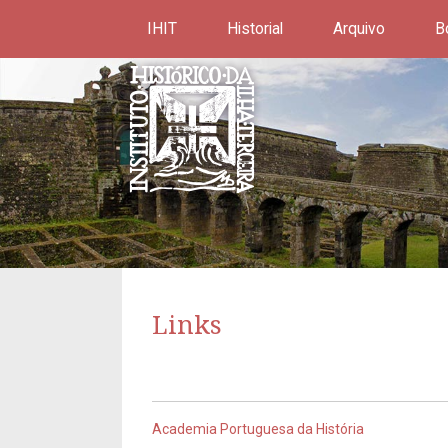
IHIT
Historial
Arquivo
B
Links
Academia Portuguesa da História