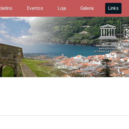
oletins
Eventos
Loja
Galeria
Links