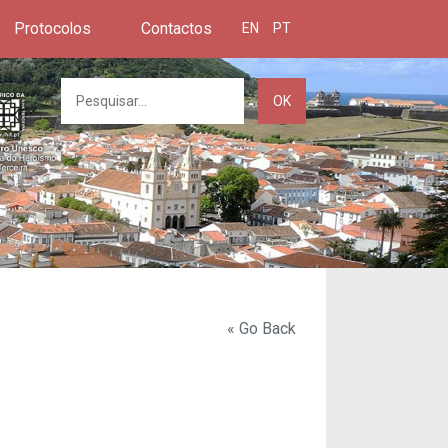
Protocolos
Contactos
EN
PT
OK
« Go Back