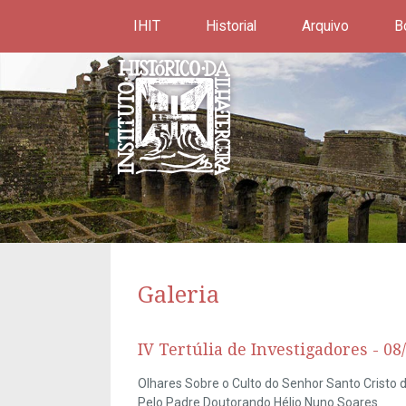
IHIT
Historial
Arquivo
B
Galeria
IV Tertúlia de Investigadores - 08
Olhares Sobre o Culto do Senhor Santo Cristo 
Pelo Padre Doutorando Hélio Nuno Soares