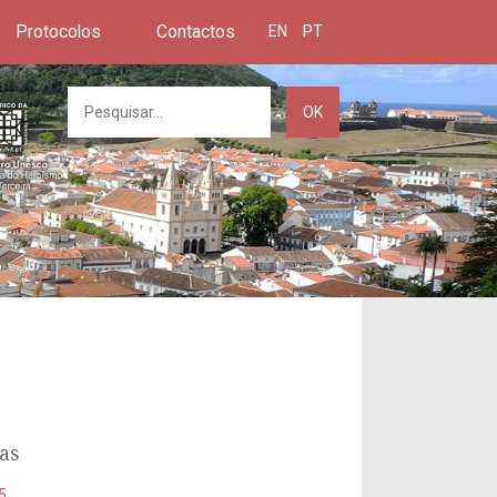
Protocolos
Contactos
EN
PT
OK
as
5