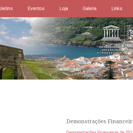
oletins
Eventos
Loja
Galeria
Links
Demonstrações Financeir
Demonstrações Financeiras de 201