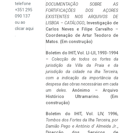
telefone
DOCUMENTAÇÃO SOBRE AS
+351 295
FORTIFICAÇÕES DOS AÇORES
090 137
EXISTENTES NOS ARQUIVOS DE
ou ao
LISBOA – CATÁLOGO
, Investigação de
clicar
aqui
Carlos Neves e Filipe Carvalho –
.
Coordenação de Artur Teodoro de
Matos. (Em construção)
Boletim do IHIT, Vol. LI-LII, 1993-1994
–
Colecção de todos os fortes da
jurisdição da Villa da Praia e da
jurisdição da cidade na ilha Terceira,
com a indicação da importância da
despesa das obras necessárias em cada
um deles
. Anónimo – Arquivo
Histórico Ultramarino. (Em
construção)
Boletim do IHIT, Vol. LIV, 1996,
Tombos dos Fortes da Ilha Terceira,
por
Damião Pego e António d’ Almeida Jr
.,
Direcção dos Serviços de