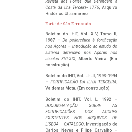
Revista aos Fortes que Defendem a
Costa da Ilha Terceira- 1776
, Arquivo
Histórico Ultramarino
Forte de São Fernando
Boletim do IHIT, Vol. XLV, Tomo II,
1987 –
Da poliorcética à fortificação
nos Açores – Introdução ao estudo do
sistema defensivo nos Açores nos
séculos XVI-XIX
, Alberto Vieira. (Em
construção)
Boletim do IHIT, Vol. LI-LII, 1993-1994
–
FORTIFICAÇÃO DA ILHA TERCEIRA
,
Valdemar Mota. (Em construção)
Boletim do IHIT, Vol. L, 1992 –
DOCUMENTAÇÃO SOBRE AS
FORTIFICAÇÕES DOS AÇORES
EXISTENTES NOS ARQUIVOS DE
LISBOA – CATÁLOGO
, Investigação de
Carlos Neves e Filipe Carvalho –