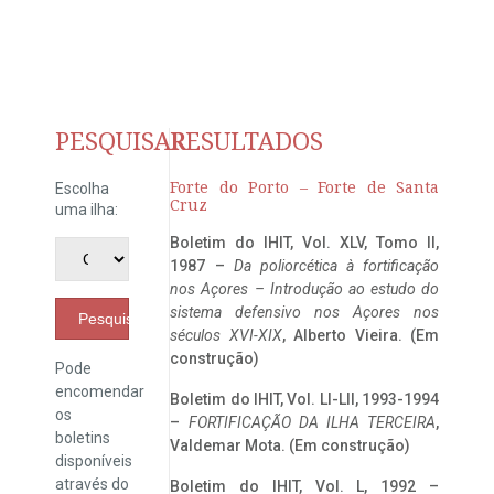
PESQUISAR
RESULTADOS
Forte do Porto – Forte de Santa
Escolha
Cruz
uma ilha:
Boletim do IHIT, Vol. XLV, Tomo II,
1987 –
Da poliorcética à fortificação
nos Açores – Introdução ao estudo do
sistema defensivo nos Açores nos
Pesquisar
séculos XVI-XIX
, Alberto Vieira. (Em
construção)
Pode
encomendar
Boletim do IHIT, Vol. LI-LII, 1993-1994
os
–
FORTIFICAÇÃO DA ILHA TERCEIRA
,
boletins
Valdemar Mota. (Em construção)
disponíveis
através do
Boletim do IHIT, Vol. L, 1992 –