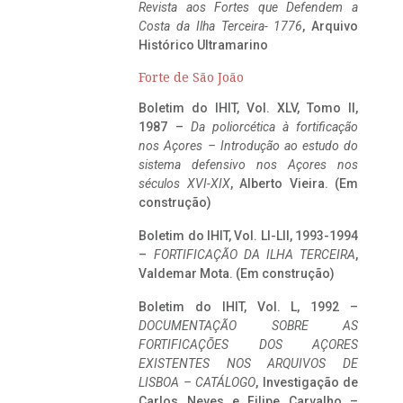
Revista aos Fortes que Defendem a
Costa da Ilha Terceira- 1776
, Arquivo
Histórico Ultramarino
Forte de São João
Boletim do IHIT, Vol. XLV, Tomo II,
1987 –
Da poliorcética à fortificação
nos Açores – Introdução ao estudo do
sistema defensivo nos Açores nos
séculos XVI-XIX
, Alberto Vieira. (Em
construção)
Boletim do IHIT, Vol. LI-LII, 1993-1994
–
FORTIFICAÇÃO DA ILHA TERCEIRA
,
Valdemar Mota. (Em construção)
Boletim do IHIT, Vol. L, 1992 –
DOCUMENTAÇÃO SOBRE AS
FORTIFICAÇÕES DOS AÇORES
EXISTENTES NOS ARQUIVOS DE
LISBOA – CATÁLOGO
, Investigação de
Carlos Neves e Filipe Carvalho –