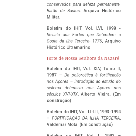
conservados para defeza permanente.
Barão de Bastos
. Arquivo Histórico
Militar.
Boletim do IHIT, Vol. LVI, 1998 -
Revista aos Fortes que Defendem a
Costa da Ilha Terceira- 1776
, Arquivo
Histórico Ultramarino
Forte de Nossa Senhora da Nazaré
Boletim do IHIT, Vol. XLV, Tomo II,
1987 –
Da poliorcética à fortificação
nos Açores – Introdução ao estudo do
sistema defensivo nos Açores nos
séculos XVI-XIX
, Alberto Vieira. (Em
construção)
Boletim do IHIT, Vol. LI-LII, 1993-1994
–
FORTIFICAÇÃO DA ILHA TERCEIRA
,
Valdemar Mota. (Em construção)
Boletim do IHIT, Vol. L, 1992 –