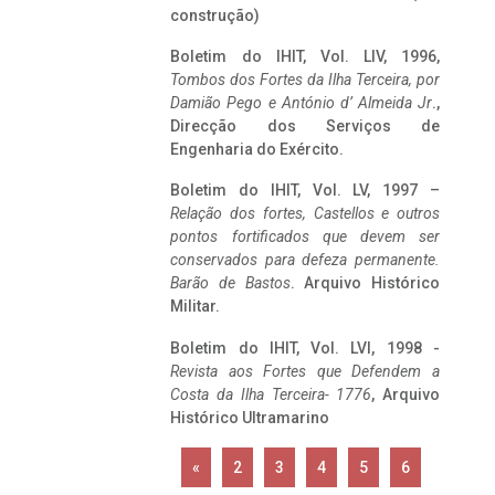
construção)
Boletim do IHIT, Vol. LIV, 1996,
Tombos dos Fortes da Ilha Terceira,
por
Damião Pego e António d’ Almeida Jr
.,
Direcção dos Serviços de
Engenharia do Exército.
Boletim do IHIT, Vol. LV, 1997 –
Relação dos fortes, Castellos e outros
pontos fortificados que devem ser
conservados para defeza permanente.
Barão de Bastos
. Arquivo Histórico
Militar.
Boletim do IHIT, Vol. LVI, 1998 -
Revista aos Fortes que Defendem a
Costa da Ilha Terceira- 1776
, Arquivo
Histórico Ultramarino
«
2
3
4
5
6