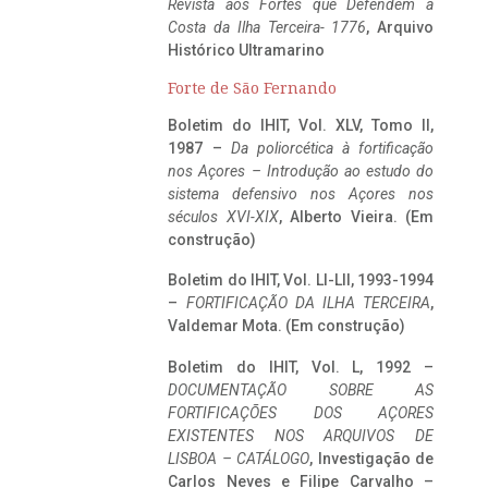
Revista aos Fortes que Defendem a
Costa da Ilha Terceira- 1776
, Arquivo
Histórico Ultramarino
Forte de São Fernando
Boletim do IHIT, Vol. XLV, Tomo II,
1987 –
Da poliorcética à fortificação
nos Açores – Introdução ao estudo do
sistema defensivo nos Açores nos
séculos XVI-XIX
, Alberto Vieira. (Em
construção)
Boletim do IHIT, Vol. LI-LII, 1993-1994
–
FORTIFICAÇÃO DA ILHA TERCEIRA
,
Valdemar Mota. (Em construção)
Boletim do IHIT, Vol. L, 1992 –
DOCUMENTAÇÃO SOBRE AS
FORTIFICAÇÕES DOS AÇORES
EXISTENTES NOS ARQUIVOS DE
LISBOA – CATÁLOGO
, Investigação de
Carlos Neves e Filipe Carvalho –