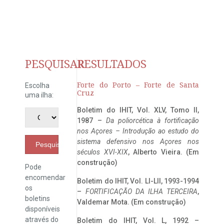
PESQUISAR
RESULTADOS
Forte do Porto – Forte de Santa
Escolha
Cruz
uma ilha:
Boletim do IHIT, Vol. XLV, Tomo II,
1987 –
Da poliorcética à fortificação
nos Açores – Introdução ao estudo do
sistema defensivo nos Açores nos
Pesquisar
séculos XVI-XIX
, Alberto Vieira. (Em
construção)
Pode
encomendar
Boletim do IHIT, Vol. LI-LII, 1993-1994
os
–
FORTIFICAÇÃO DA ILHA TERCEIRA
,
boletins
Valdemar Mota. (Em construção)
disponíveis
através do
Boletim do IHIT, Vol. L, 1992 –