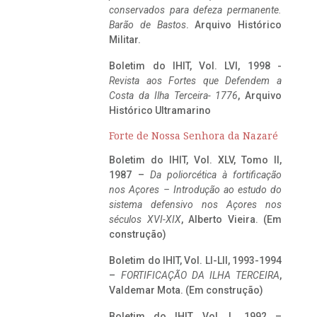
conservados para defeza permanente.
Barão de Bastos
. Arquivo Histórico
Militar.
Boletim do IHIT, Vol. LVI, 1998 -
Revista aos Fortes que Defendem a
Costa da Ilha Terceira- 1776
, Arquivo
Histórico Ultramarino
Forte de Nossa Senhora da Nazaré
Boletim do IHIT, Vol. XLV, Tomo II,
1987 –
Da poliorcética à fortificação
nos Açores – Introdução ao estudo do
sistema defensivo nos Açores nos
séculos XVI-XIX
, Alberto Vieira. (Em
construção)
Boletim do IHIT, Vol. LI-LII, 1993-1994
–
FORTIFICAÇÃO DA ILHA TERCEIRA
,
Valdemar Mota. (Em construção)
Boletim do IHIT, Vol. L, 1992 –