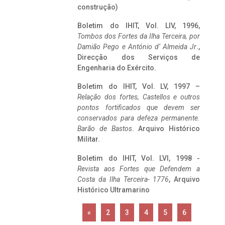
construção)
Boletim do IHIT, Vol. LIV, 1996,
Tombos dos Fortes da Ilha Terceira,
por
Damião Pego e António d’ Almeida Jr
.,
Direcção dos Serviços de
Engenharia do Exército.
Boletim do IHIT, Vol. LV, 1997 –
Relação dos fortes, Castellos e outros
pontos fortificados que devem ser
conservados para defeza permanente.
Barão de Bastos
. Arquivo Histórico
Militar.
Boletim do IHIT, Vol. LVI, 1998 -
Revista aos Fortes que Defendem a
Costa da Ilha Terceira- 1776
, Arquivo
Histórico Ultramarino
«
2
3
4
5
6