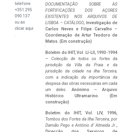
telefone
DOCUMENTAÇÃO SOBRE AS
+351 295
FORTIFICAÇÕES DOS AÇORES
090 137
EXISTENTES NOS ARQUIVOS DE
ou ao
LISBOA – CATÁLOGO
, Investigação de
clicar
aqui
Carlos Neves e Filipe Carvalho –
.
Coordenação de Artur Teodoro de
Matos. (Em construção)
Boletim do IHIT, Vol. LI-LII, 1993-1994
–
Colecção de todos os fortes da
jurisdição da Villa da Praia e da
jurisdição da cidade na ilha Terceira,
com a indicação da importância da
despesa das obras necessárias em cada
um deles
. Anónimo – Arquivo
Histórico Ultramarino. (Em
construção)
Boletim do IHIT, Vol. LIV, 1996,
Tombos dos Fortes da Ilha Terceira,
por
Damião Pego e António d’ Almeida Jr
.,
Direcção dos Serviços de