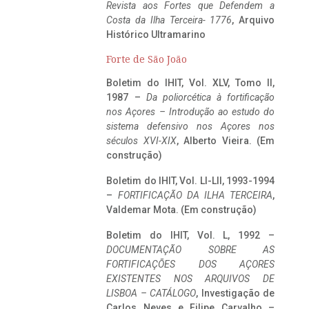
Revista aos Fortes que Defendem a
Costa da Ilha Terceira- 1776
, Arquivo
Histórico Ultramarino
Forte de São João
Boletim do IHIT, Vol. XLV, Tomo II,
1987 –
Da poliorcética à fortificação
nos Açores – Introdução ao estudo do
sistema defensivo nos Açores nos
séculos XVI-XIX
, Alberto Vieira. (Em
construção)
Boletim do IHIT, Vol. LI-LII, 1993-1994
–
FORTIFICAÇÃO DA ILHA TERCEIRA
,
Valdemar Mota. (Em construção)
Boletim do IHIT, Vol. L, 1992 –
DOCUMENTAÇÃO SOBRE AS
FORTIFICAÇÕES DOS AÇORES
EXISTENTES NOS ARQUIVOS DE
LISBOA – CATÁLOGO
, Investigação de
Carlos Neves e Filipe Carvalho –