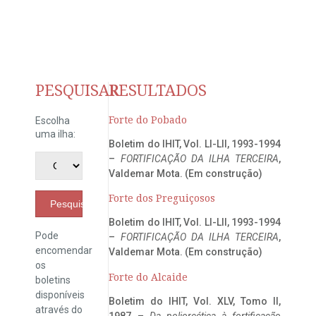
PESQUISAR
RESULTADOS
Forte do Pobado
Escolha
uma ilha:
Boletim do IHIT, Vol. LI-LII, 1993-1994
–
FORTIFICAÇÃO DA ILHA TERCEIRA
,
Valdemar Mota. (Em construção)
Forte dos Preguiçosos
Pesquisar
Boletim do IHIT, Vol. LI-LII, 1993-1994
Pode
–
FORTIFICAÇÃO DA ILHA TERCEIRA
,
encomendar
Valdemar Mota. (Em construção)
os
Forte do Alcaide
boletins
disponíveis
Boletim do IHIT, Vol. XLV, Tomo II,
através do
1987 –
Da poliorcética à fortificação