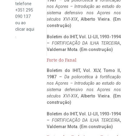
telefone
nos Açores – Introdução ao estudo do
+351 295
sistema defensivo nos Açores nos
090 137
séculos XVI-XIX
, Alberto Vieira. (Em
ou ao
construção)
clicar
aqui
.
Boletim do IHIT, Vol. LI-LII, 1993-1994
–
FORTIFICAÇÃO DA ILHA TERCEIRA
,
Valdemar Mota. (Em construção)
Forte do Fanal
Boletim do IHIT, Vol. XLV, Tomo II,
1987 –
Da poliorcética à fortificação
nos Açores – Introdução ao estudo do
sistema defensivo nos Açores nos
séculos XVI-XIX
, Alberto Vieira. (Em
construção)
Boletim do IHIT, Vol. LI-LII, 1993-1994
–
FORTIFICAÇÃO DA ILHA TERCEIRA
,
Valdemar Mota. (Em construção)