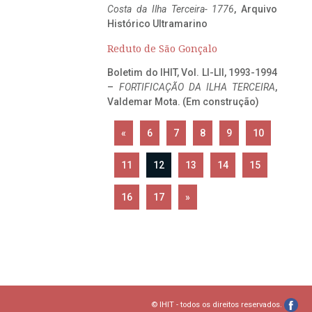
Costa da Ilha Terceira- 1776
, Arquivo
Histórico Ultramarino
Reduto de São Gonçalo
Boletim do IHIT, Vol. LI-LII, 1993-1994
–
FORTIFICAÇÃO DA ILHA TERCEIRA
,
Valdemar Mota. (Em construção)
«
6
7
8
9
10
11
12
13
14
15
16
17
»
© IHIT - todos os direitos reservados.