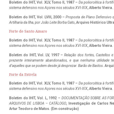
Boletim do IHIT, Vol. XLV, Tomo II, 1987 –
Da poliorcética à fort
sistema defensivo nos Açores nos séculos XVI-XIX
, Alberto Vieira
Boletim do IHIT, Vol. LVIII, 2000 –
Proposta de Plano Defensivo de
Artilharia da Ilha, por João Leite Borba Gato
, Arquivo Histórico Ult
Forte de Santo Amaro
Boletim do IHIT, Vol. XLV, Tomo II, 1987 –
Da poliorcética à fort
sistema defensivo nos Açores nos séculos XVI-XIX
, Alberto Vieira
Boletim do IHIT, Vol. LV, 1997 –
Relação dos fortes, Castellos e
prezente inteiramente abandonados, e que nenhuma utilidade 
d’aquelles que se podem desde já desprezar. Barão de Bastos
. Arqui
Forte da Estrela
Boletim do IHIT, Vol. XLV, Tomo II, 1987 –
Da poliorcética à fort
sistema defensivo nos Açores nos séculos XVI-XIX
, Alberto Vieira
Boletim do IHIT, Vol. L, 1992 –
DOCUMENTAÇÃO SOBRE AS FORT
ARQUIVOS DE LISBOA – CATÁLOGO
, Investigação de Carlos N
Artur Teodoro de Matos. (Em construção)