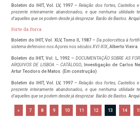
Boletim do IHIT, Vol. LV, 1997 –
Relação dos fortes, Castellos e
prezente inteiramente abandonados, e que nenhuma utilidade 
d’aquelles que se podem desde já desprezar. Barão de Bastos
. Arqui
Forte da Forca
Boletim do IHIT, Vol. XLV, Tomo II, 1987 –
Da poliorcética à fort
sistema defensivo nos Açores nos séculos XVI-XIX
, Alberto Vieira
Boletim do IHIT, Vol. L, 1992 –
DOCUMENTAÇÃO SOBRE AS FORT
ARQUIVOS DE LISBOA – CATÁLOGO
, Investigação de Carlos N
Artur Teodoro de Matos. (Em construção)
Boletim do IHIT, Vol. LV, 1997 –
Relação dos fortes, Castellos e
prezente inteiramente abandonados, e que nenhuma utilidade 
d’aquelles que se podem desde já desprezar. Barão de Bastos
. Arqui
«
7
8
9
10
11
12
13
14
1