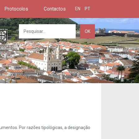
Protocolos
Contactos
EN
PT
OK
umentos. Por razões tipológicas, a designação