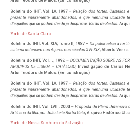
Artur Teodoro de Matos. (Em construção)
Boletim do IHIT, Vol. LV, 1997 –
Relação dos fortes, Castellos e
prezente inteiramente abandonados, e que nenhuma utilidade 
d’aquelles que se podem desde já desprezar. Barão de Bastos
. Arqui
Forte de Santa Clara
Boletim do IHIT, Vol. XLV, Tomo II, 1987 –
Da poliorcética à fort
sistema defensivo nos Açores nos séculos XVI-XIX
, Alberto Vieir
Boletim do IHIT, Vol. L, 1992 –
DOCUMENTAÇÃO SOBRE AS FORT
ARQUIVOS DE LISBOA – CATÁLOGO
, Investigação de Carlos N
Artur Teodoro de Matos. (Em construção)
Boletim do IHIT, Vol. LV, 1997 –
Relação dos fortes, Castellos e
prezente inteiramente abandonados, e que nenhuma utilidade 
d’aquelles que se podem desde já desprezar. Barão de Bastos
. Arqui
Boletim do IHIT, Vol. LVIII, 2000 –
Proposta de Plano Defensivo de
Artilharia da Ilha, por João Leite Borba Gato
, Arquivo Histórico Ult
Forte de Nossa Senhora da Salvação