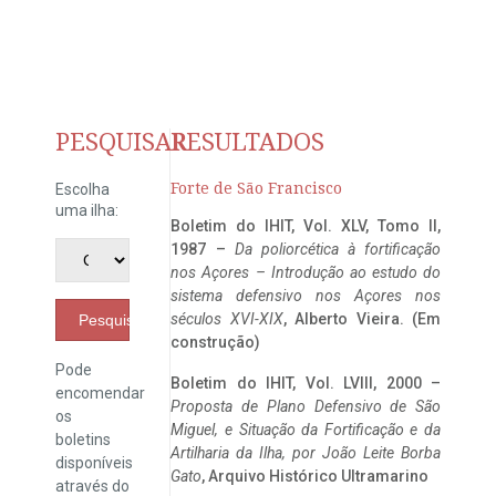
PESQUISAR
RESULTADOS
Forte de São Francisco
Escolha
uma ilha:
Boletim do IHIT, Vol. XLV, Tomo II,
1987 –
Da poliorcética à fortificação
nos Açores – Introdução ao estudo do
sistema defensivo nos Açores nos
séculos XVI-XIX
, Alberto Vieira. (Em
Pesquisar
construção)
Pode
Boletim do IHIT, Vol. LVIII, 2000 –
encomendar
Proposta de Plano Defensivo de São
os
Miguel, e Situação da Fortificação e da
boletins
Artilharia da Ilha, por João Leite Borba
disponíveis
Gato
, Arquivo Histórico Ultramarino
através do