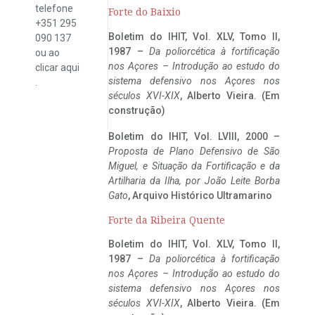
telefone
Forte do Baixio
+351 295
Boletim do IHIT, Vol. XLV, Tomo II,
090 137
1987 –
Da poliorcética à fortificação
ou ao
nos Açores – Introdução ao estudo do
clicar
aqui
sistema defensivo nos Açores nos
.
séculos XVI-XIX
, Alberto Vieira. (Em
construção)
Boletim do IHIT, Vol. LVIII, 2000 –
Proposta de Plano Defensivo de São
Miguel, e Situação da Fortificação e da
Artilharia da Ilha, por João Leite Borba
Gato
, Arquivo Histórico Ultramarino
Forte da Ribeira Quente
Boletim do IHIT, Vol. XLV, Tomo II,
1987 –
Da poliorcética à fortificação
nos Açores – Introdução ao estudo do
sistema defensivo nos Açores nos
séculos XVI-XIX
, Alberto Vieira. (Em