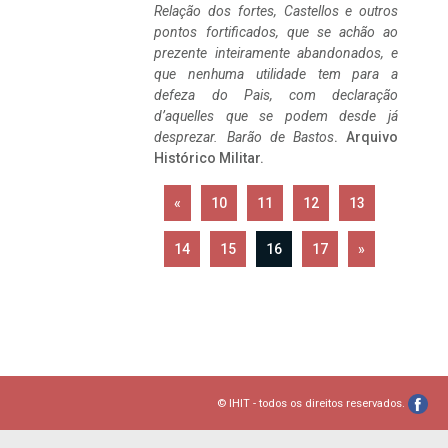
Relação dos fortes, Castellos e outros
pontos fortificados, que se achão ao
prezente inteiramente abandonados, e
que nenhuma utilidade tem para a
defeza do Pais, com declaração
d’aquelles que se podem desde já
desprezar. Barão de Bastos
. Arquivo
Histórico Militar.
«
10
11
12
13
14
15
16
17
»
© IHIT - todos os direitos reservados.