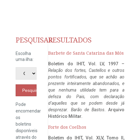
PESQUISAR
RESULTADOS
Barbete de Santa Catarina das Mós
Escolha
uma ilha:
Boletim do IHIT, Vol. LV, 1997 –
Relação dos fortes, Castellos e outros
pontos fortificados, que se achão ao
prezente inteiramente abandonados, e
que nenhuma utilidade tem para a
Pesquisar
defeza do Pais, com declaração
d’aquelles que se podem desde já
Pode
desprezar. Barão de Bastos
. Arquivo
encomendar
Histórico Militar.
os
boletins
Forte dos Coelhos
disponíveis
através do
Boletim do IHIT, Vol. XLV, Tomo II,