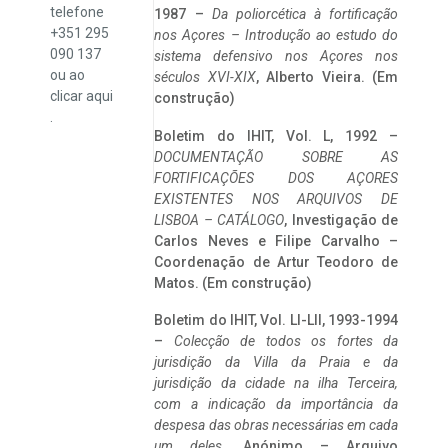
telefone
1987 –
Da poliorcética à fortificação
+351 295
nos Açores – Introdução ao estudo do
090 137
sistema defensivo nos Açores nos
ou ao
séculos XVI-XIX
, Alberto Vieira. (Em
clicar
aqui
construção)
.
Boletim do IHIT, Vol. L, 1992 –
DOCUMENTAÇÃO SOBRE AS
FORTIFICAÇÕES DOS AÇORES
EXISTENTES NOS ARQUIVOS DE
LISBOA – CATÁLOGO
, Investigação de
Carlos Neves e Filipe Carvalho –
Coordenação de Artur Teodoro de
Matos. (Em construção)
Boletim do IHIT, Vol. LI-LII, 1993-1994
–
Colecção de todos os fortes da
jurisdição da Villa da Praia e da
jurisdição da cidade na ilha Terceira,
com a indicação da importância da
despesa das obras necessárias em cada
um deles
. Anónimo – Arquivo