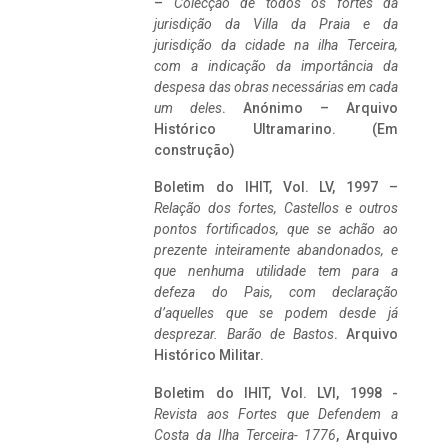
–
Colecção de todos os fortes da
jurisdição da Villa da Praia e da
jurisdição da cidade na ilha Terceira,
com a indicação da importância da
despesa das obras necessárias em cada
um deles
. Anónimo – Arquivo
Histórico Ultramarino. (Em
construção)
Boletim do IHIT, Vol. LV, 1997 –
Relação dos fortes, Castellos e outros
pontos fortificados, que se achão ao
prezente inteiramente abandonados, e
que nenhuma utilidade tem para a
defeza do Pais, com declaração
d’aquelles que se podem desde já
desprezar. Barão de Bastos
. Arquivo
Histórico Militar.
Boletim do IHIT, Vol. LVI, 1998 -
Revista aos Fortes que Defendem a
Costa da Ilha Terceira- 1776
, Arquivo