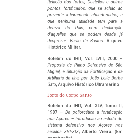
Relação dos fortes, Castellos e outros
pontos fortificados, que se achão ao
prezente inteiramente abandonados, e
que nenhuma utilidade tem para a
defeza do Pais, com declaração
d’aquelles que se podem desde já
desprezar. Barão de Bastos
. Arquivo
Histórico Militar.
Boletim do IHIT, Vol. LVIII, 2000 –
Proposta de Plano Defensivo de São
Miguel, e Situação da Fortificação e da
Artilharia da Ilha, por João Leite Borba
Gato
, Arquivo Histórico Ultramarino
Forte do Corpo Santo
Boletim do IHIT, Vol. XLV, Tomo II,
1987 –
Da poliorcética à fortificação
nos Açores – Introdução ao estudo do
sistema defensivo nos Açores nos
séculos XVI-XIX
, Alberto Vieira. (Em