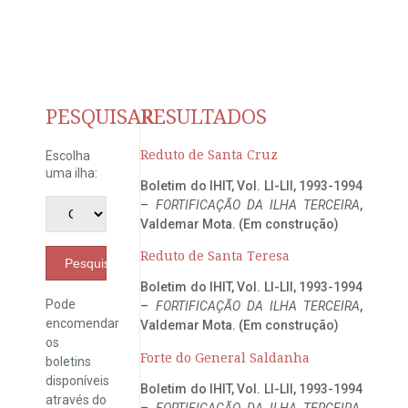
PESQUISAR
RESULTADOS
Reduto de Santa Cruz
Escolha
uma ilha:
Boletim do IHIT, Vol. LI-LII, 1993-1994
–
FORTIFICAÇÃO DA ILHA TERCEIRA
,
Valdemar Mota. (Em construção)
Reduto de Santa Teresa
Pesquisar
Boletim do IHIT, Vol. LI-LII, 1993-1994
Pode
–
FORTIFICAÇÃO DA ILHA TERCEIRA
,
encomendar
Valdemar Mota. (Em construção)
os
Forte do General Saldanha
boletins
disponíveis
Boletim do IHIT, Vol. LI-LII, 1993-1994
através do
–
FORTIFICAÇÃO DA ILHA TERCEIRA
,