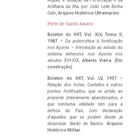
Miguel, e Situação da Fortificação e da
Artilharia da Ilha, por João Leite Borba
Gato
, Arquivo Histórico Ultramarino
Forte de Santo Amaro
Boletim do IHIT, Vol. XLV, Tomo II,
1987 –
Da poliorcética à fortificação
nos Açores – Introdução ao estudo do
sistema defensivo nos Açores nos
séculos XVI-XIX
, Alberto Vieira. (Em
construção)
Boletim do IHIT, Vol. LV, 1997 –
Relação dos fortes, Castellos e outros
pontos fortificados, que se achão ao
prezente inteiramente abandonados, e
que nenhuma utilidade tem para a
defeza do Pais, com declaração
d’aquelles que se podem desde já
desprezar. Barão de Bastos
. Arquivo
Histórico Militar.