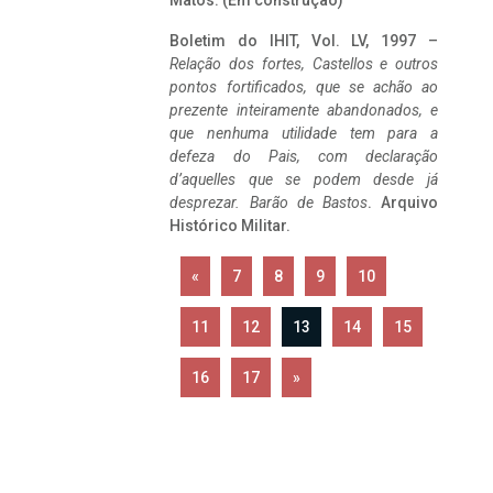
Matos. (Em construção)
Boletim do IHIT, Vol. LV, 1997 –
Relação dos fortes, Castellos e outros
pontos fortificados, que se achão ao
prezente inteiramente abandonados, e
que nenhuma utilidade tem para a
defeza do Pais, com declaração
d’aquelles que se podem desde já
desprezar. Barão de Bastos
. Arquivo
Histórico Militar.
«
7
8
9
10
11
12
13
14
15
16
17
»