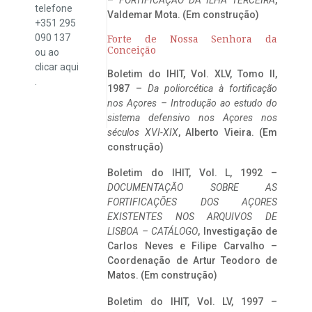
telefone
Valdemar Mota. (Em construção)
+351 295
090 137
Forte de Nossa Senhora da
Conceição
ou ao
clicar
aqui
Boletim do IHIT, Vol. XLV, Tomo II,
.
1987 –
Da poliorcética à fortificação
nos Açores – Introdução ao estudo do
sistema defensivo nos Açores nos
séculos XVI-XIX
, Alberto Vieira. (Em
construção)
Boletim do IHIT, Vol. L, 1992 –
DOCUMENTAÇÃO SOBRE AS
FORTIFICAÇÕES DOS AÇORES
EXISTENTES NOS ARQUIVOS DE
LISBOA – CATÁLOGO
, Investigação de
Carlos Neves e Filipe Carvalho –
Coordenação de Artur Teodoro de
Matos. (Em construção)
Boletim do IHIT, Vol. LV, 1997 –