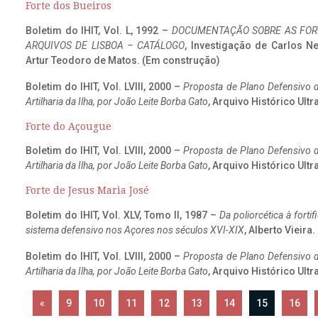
Forte dos Bueiros
Boletim do IHIT, Vol. L, 1992 –
DOCUMENTAÇÃO SOBRE AS FORT
ARQUIVOS DE LISBOA – CATÁLOGO
, Investigação de Carlos N
Artur Teodoro de Matos. (Em construção)
Boletim do IHIT, Vol. LVIII, 2000 –
Proposta de Plano Defensivo de
Artilharia da Ilha, por João Leite Borba Gato
, Arquivo Histórico Ult
Forte do Açougue
Boletim do IHIT, Vol. LVIII, 2000 –
Proposta de Plano Defensivo de
Artilharia da Ilha, por João Leite Borba Gato
, Arquivo Histórico Ult
Forte de Jesus Maria José
Boletim do IHIT, Vol. XLV, Tomo II, 1987 –
Da poliorcética à fort
sistema defensivo nos Açores nos séculos XVI-XIX
, Alberto Vieira
Boletim do IHIT, Vol. LVIII, 2000 –
Proposta de Plano Defensivo de
Artilharia da Ilha, por João Leite Borba Gato
, Arquivo Histórico Ult
«
9
10
11
12
13
14
15
16