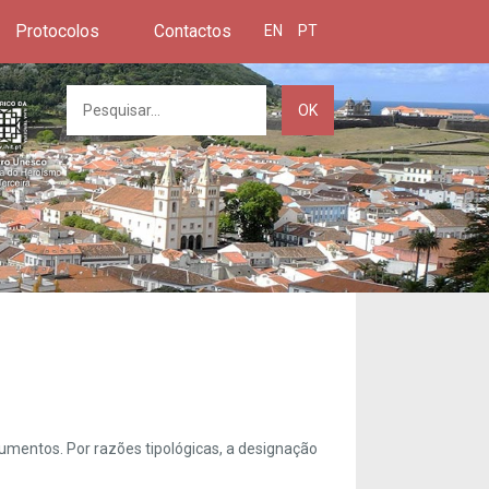
Protocolos
Contactos
EN
PT
OK
umentos. Por razões tipológicas, a designação