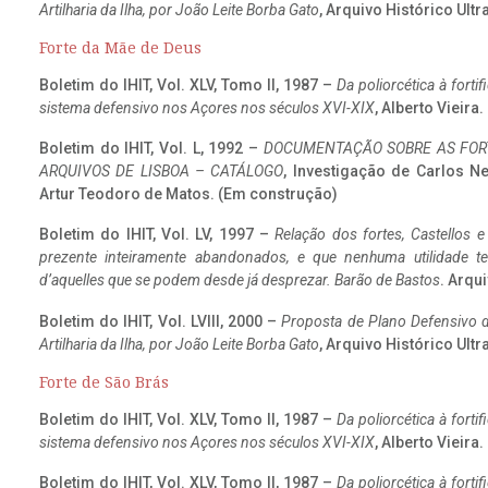
Artilharia da Ilha, por João Leite Borba Gato
, Arquivo Histórico Ult
Forte da Mãe de Deus
Boletim do IHIT, Vol. XLV, Tomo II, 1987 –
Da poliorcética à fort
sistema defensivo nos Açores nos séculos XVI-XIX
, Alberto Vieira
Boletim do IHIT, Vol. L, 1992 –
DOCUMENTAÇÃO SOBRE AS FORT
ARQUIVOS DE LISBOA – CATÁLOGO
, Investigação de Carlos N
Artur Teodoro de Matos. (Em construção)
Boletim do IHIT, Vol. LV, 1997 –
Relação dos fortes, Castellos e
prezente inteiramente abandonados, e que nenhuma utilidade 
d’aquelles que se podem desde já desprezar. Barão de Bastos
. Arqui
Boletim do IHIT, Vol. LVIII, 2000 –
Proposta de Plano Defensivo de
Artilharia da Ilha, por João Leite Borba Gato
, Arquivo Histórico Ult
Forte de São Brás
Boletim do IHIT, Vol. XLV, Tomo II, 1987 –
Da poliorcética à fort
sistema defensivo nos Açores nos séculos XVI-XIX
, Alberto Vieira
Boletim do IHIT, Vol. XLV, Tomo II, 1987 –
Da poliorcética à fort