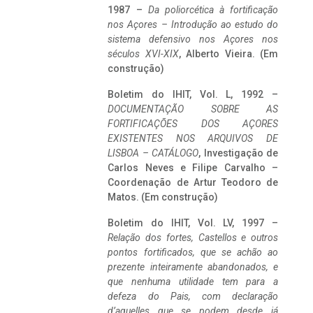
1987 –
Da poliorcética à fortificação
nos Açores – Introdução ao estudo do
sistema defensivo nos Açores nos
séculos XVI-XIX
, Alberto Vieira. (Em
construção)
Boletim do IHIT, Vol. L, 1992 –
DOCUMENTAÇÃO SOBRE AS
FORTIFICAÇÕES DOS AÇORES
EXISTENTES NOS ARQUIVOS DE
LISBOA – CATÁLOGO
, Investigação de
Carlos Neves e Filipe Carvalho –
Coordenação de Artur Teodoro de
Matos. (Em construção)
Boletim do IHIT, Vol. LV, 1997 –
Relação dos fortes, Castellos e outros
pontos fortificados, que se achão ao
prezente inteiramente abandonados, e
que nenhuma utilidade tem para a
defeza do Pais, com declaração
d’aquelles que se podem desde já