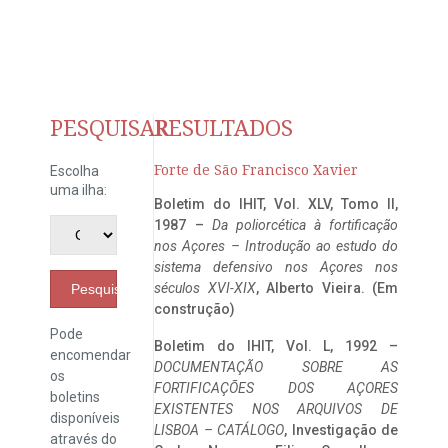
PESQUISAR
RESULTADOS
Forte de São Francisco Xavier
Escolha
uma ilha:
Boletim do IHIT, Vol. XLV, Tomo II,
1987 –
Da poliorcética à fortificação
nos Açores – Introdução ao estudo do
sistema defensivo nos Açores nos
séculos XVI-XIX
, Alberto Vieira. (Em
Pesquisar
construção)
Pode
Boletim do IHIT, Vol. L, 1992 –
encomendar
DOCUMENTAÇÃO SOBRE AS
os
FORTIFICAÇÕES DOS AÇORES
boletins
EXISTENTES NOS ARQUIVOS DE
disponíveis
LISBOA – CATÁLOGO
, Investigação de
através do