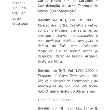
Carlos Neves e Filipe Carvalho –
telefone
Coordenação de Artur Teodoro de
+351 295
Matos. (Em construção)
090 137
ou ao
Boletim do IHIT, Vol. LV, 1997 –
clicar
aqui
Relação dos fortes, Castellos e outros
.
pontos fortificados, que se achão ao
prezente inteiramente abandonados, e
que nenhuma utilidade tem para a
defeza do Pais, com declaração
d’aquelles que se podem desde já
desprezar. Barão de Bastos
. Arquivo
Histórico Militar
Boletim do IHIT, Vol. LVIII, 2000 –
Proposta de Plano Defensivo de São
Miguel, e Situação da Fortificação e da
Artilharia da Ilha, por João Leite Borba
Gato
, Arquivo Histórico Ultramarino
Forte da Mãe de Deus
Boletim do IHIT, Vol. XLV, Tomo II,