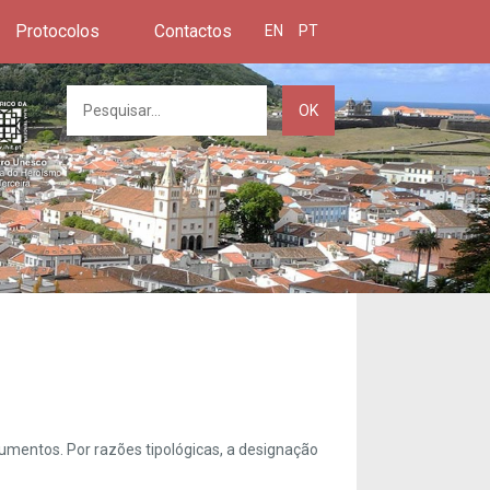
Protocolos
Contactos
EN
PT
OK
umentos. Por razões tipológicas, a designação