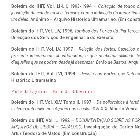
Boletim do IHIT, Vol. LI-LII, 1993-1994 –
Colecção de todos os
jurisdição da cidade na ilha Terceira, com a indicação da importâ
um deles
. Anónimo – Arquivo Histórico Ultramarino. (Em const
Boletim do IHIT, Vol. LIV, 1996,
Tombos dos Fortes da Ilha Terceir
Direcção dos Serviços de Engenharia do Exército.
Boletim do IHIT, Vol. LV, 1997 –
Relação dos fortes, Castellos e
prezente inteiramente abandonados, e que nenhuma utilidade 
d’aquelles que se podem desde já desprezar. Barão de Bastos
. Arqui
Boletim do IHIT, Vol. LVI, 1998 -
Revista aos Fortes que Defend
Histórico Ultramarino
Forte da Laginha – Forte da Ribeirinha
Boletim do IHIT, Vol. XLV, Tomo II, 1987 –
Da poliorcética à fort
sistema defensivo nos Açores nos séculos XVI-XIX
, Alberto Vieira
Boletim do IHIT, Vol. L, 1992 –
DOCUMENTAÇÃO SOBRE AS FORT
ARQUIVOS DE LISBOA – CATÁLOGO
, Investigação de Carlos N
Artur Teodoro de Matos. (Em construção)