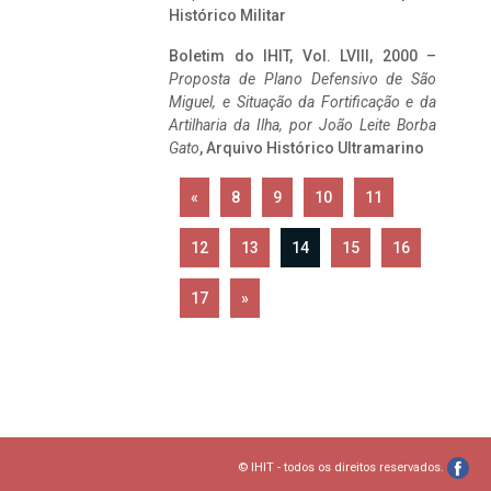
Histórico Militar
Boletim do IHIT, Vol. LVIII, 2000 –
Proposta de Plano Defensivo de São
Miguel, e Situação da Fortificação e da
Artilharia da Ilha, por João Leite Borba
Gato
, Arquivo Histórico Ultramarino
«
8
9
10
11
12
13
14
15
16
17
»
© IHIT - todos os direitos reservados.