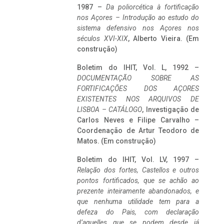
1987 –
Da poliorcética à fortificação
nos Açores – Introdução ao estudo do
sistema defensivo nos Açores nos
séculos XVI-XIX
, Alberto Vieira. (Em
construção)
Boletim do IHIT, Vol. L, 1992 –
DOCUMENTAÇÃO SOBRE AS
FORTIFICAÇÕES DOS AÇORES
EXISTENTES NOS ARQUIVOS DE
LISBOA – CATÁLOGO
, Investigação de
Carlos Neves e Filipe Carvalho –
Coordenação de Artur Teodoro de
Matos. (Em construção)
Boletim do IHIT, Vol. LV, 1997 –
Relação dos fortes, Castellos e outros
pontos fortificados, que se achão ao
prezente inteiramente abandonados, e
que nenhuma utilidade tem para a
defeza do Pais, com declaração
d’aquelles que se podem desde já