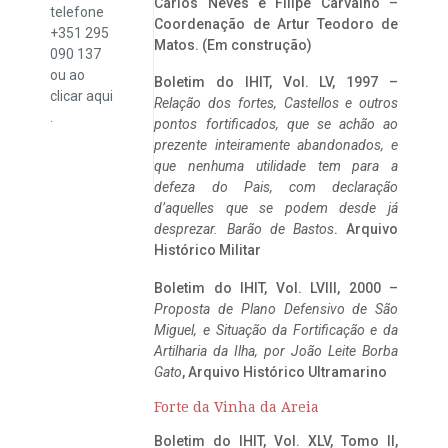
Carlos Neves e Filipe Carvalho –
telefone
Coordenação de Artur Teodoro de
+351 295
Matos. (Em construção)
090 137
ou ao
Boletim do IHIT, Vol. LV, 1997 –
clicar
aqui
Relação dos fortes, Castellos e outros
.
pontos fortificados, que se achão ao
prezente inteiramente abandonados, e
que nenhuma utilidade tem para a
defeza do Pais, com declaração
d’aquelles que se podem desde já
desprezar. Barão de Bastos
. Arquivo
Histórico Militar
Boletim do IHIT, Vol. LVIII, 2000 –
Proposta de Plano Defensivo de São
Miguel, e Situação da Fortificação e da
Artilharia da Ilha, por João Leite Borba
Gato
, Arquivo Histórico Ultramarino
Forte da Vinha da Areia
Boletim do IHIT, Vol. XLV, Tomo II,