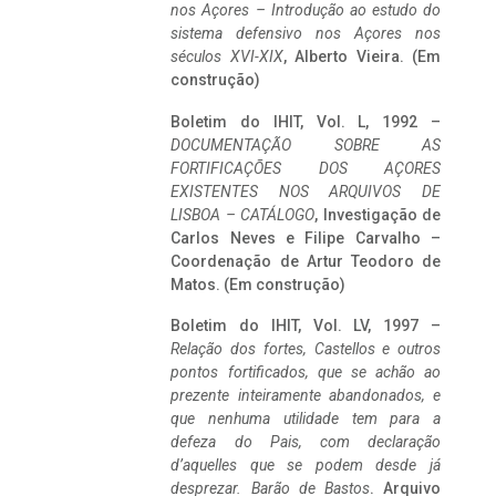
nos Açores – Introdução ao estudo do
sistema defensivo nos Açores nos
séculos XVI-XIX
, Alberto Vieira. (Em
construção)
Boletim do IHIT, Vol. L, 1992 –
DOCUMENTAÇÃO SOBRE AS
FORTIFICAÇÕES DOS AÇORES
EXISTENTES NOS ARQUIVOS DE
LISBOA – CATÁLOGO
, Investigação de
Carlos Neves e Filipe Carvalho –
Coordenação de Artur Teodoro de
Matos. (Em construção)
Boletim do IHIT, Vol. LV, 1997 –
Relação dos fortes, Castellos e outros
pontos fortificados, que se achão ao
prezente inteiramente abandonados, e
que nenhuma utilidade tem para a
defeza do Pais, com declaração
d’aquelles que se podem desde já
desprezar. Barão de Bastos
. Arquivo