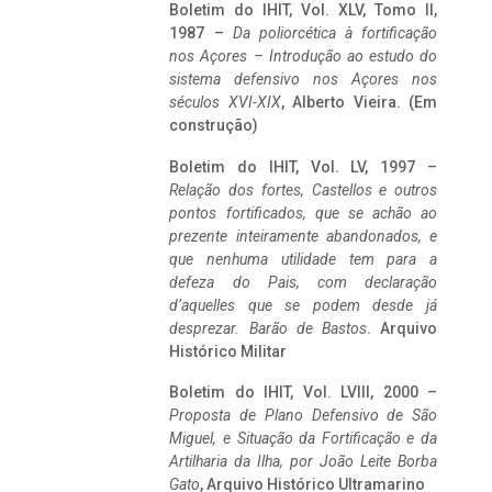
Boletim do IHIT, Vol. XLV, Tomo II,
1987 –
Da poliorcética à fortificação
nos Açores – Introdução ao estudo do
sistema defensivo nos Açores nos
séculos XVI-XIX
, Alberto Vieira. (Em
construção)
Boletim do IHIT, Vol. LV, 1997 –
Relação dos fortes, Castellos e outros
pontos fortificados, que se achão ao
prezente inteiramente abandonados, e
que nenhuma utilidade tem para a
defeza do Pais, com declaração
d’aquelles que se podem desde já
desprezar. Barão de Bastos
. Arquivo
Histórico Militar
Boletim do IHIT, Vol. LVIII, 2000 –
Proposta de Plano Defensivo de São
Miguel, e Situação da Fortificação e da
Artilharia da Ilha, por João Leite Borba
Gato
, Arquivo Histórico Ultramarino