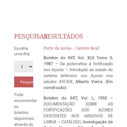
PESQUISAR
RESULTADOS
Forte da Areia - Castelo Real
Escolha
uma ilha:
Boletim do IHIT, Vol. XLV, Tomo II,
1987 –
Da poliorcética à fortificação
nos Açores – Introdução ao estudo do
sistema defensivo nos Açores nos
séculos XVI-XIX
, Alberto Vieira. (Em
Pesquisar
construção)
Pode
Boletim do IHIT, Vol. L, 1992 –
encomendar
DOCUMENTAÇÃO SOBRE AS
os
FORTIFICAÇÕES DOS AÇORES
boletins
EXISTENTES NOS ARQUIVOS DE
disponíveis
LISBOA – CATÁLOGO
, Investigação de
através do