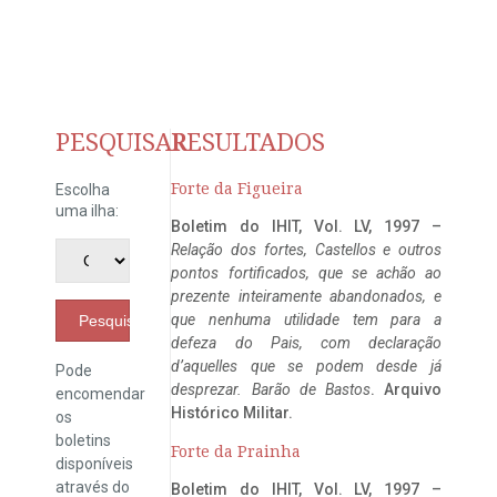
PESQUISAR
RESULTADOS
Forte da Figueira
Escolha
uma ilha:
Boletim do IHIT, Vol. LV, 1997 –
Relação dos fortes, Castellos e outros
pontos fortificados, que se achão ao
prezente inteiramente abandonados, e
que nenhuma utilidade tem para a
Pesquisar
defeza do Pais, com declaração
d’aquelles que se podem desde já
Pode
desprezar. Barão de Bastos
. Arquivo
encomendar
Histórico Militar.
os
boletins
Forte da Prainha
disponíveis
através do
Boletim do IHIT, Vol. LV, 1997 –