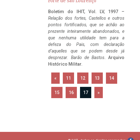
Forte de São Lourenço
Boletim do IHIT, Vol. LV, 1997 –
Relação dos fortes, Castellos e outros
pontos fortificados, que se achão ao
prezente inteiramente abandonados, e
que nenhuma utilidade tem para a
defeza do Pais, com declaração
d’aquelles que se podem desde já
desprezar. Barão de Bastos
. Arquivo
Histórico Militar.
«
11
12
13
14
15
16
17
»