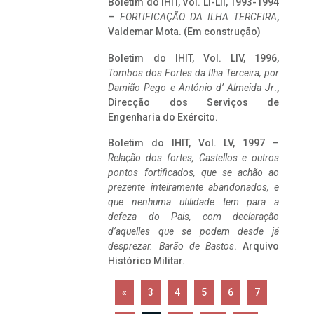
Boletim do IHIT, Vol. LI-LII, 1993-1994
–
FORTIFICAÇÃO DA ILHA TERCEIRA
,
Valdemar Mota. (Em construção)
Boletim do IHIT, Vol. LIV, 1996,
Tombos dos Fortes da Ilha Terceira,
por
Damião Pego e António d’ Almeida Jr
.,
Direcção dos Serviços de
Engenharia do Exército.
Boletim do IHIT, Vol. LV, 1997 –
Relação dos fortes, Castellos e outros
pontos fortificados, que se achão ao
prezente inteiramente abandonados, e
que nenhuma utilidade tem para a
defeza do Pais, com declaração
d’aquelles que se podem desde já
desprezar. Barão de Bastos
. Arquivo
Histórico Militar.
«
3
4
5
6
7