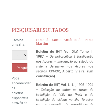
PESQUISAR
RESULTADOS
Forte de Santo António do Porto
Escolha
Martim
uma ilha:
Boletim do IHIT, Vol. XLV, Tomo II,
1987 –
Da poliorcética à fortificação
nos Açores – Introdução ao estudo do
sistema defensivo nos Açores nos
Pesquisar
séculos XVI-XIX
, Alberto Vieira. (Em
construção)
Pode
encomendar
Boletim do IHIT, Vol. LI-LII, 1993-1994
os
–
Colecção de todos os fortes da
boletins
jurisdição da Villa da Praia e da
disponíveis
jurisdição da cidade na ilha Terceira,
através do
com a indicação da importância da