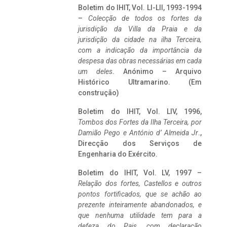
Boletim do IHIT, Vol. LI-LII, 1993-1994
–
Colecção de todos os fortes da
jurisdição da Villa da Praia e da
jurisdição da cidade na ilha Terceira,
com a indicação da importância da
despesa das obras necessárias em cada
um deles
. Anónimo – Arquivo
Histórico Ultramarino. (Em
construção)
Boletim do IHIT, Vol. LIV, 1996,
Tombos dos Fortes da Ilha Terceira,
por
Damião Pego e António d’ Almeida Jr
.,
Direcção dos Serviços de
Engenharia do Exército.
Boletim do IHIT, Vol. LV, 1997 –
Relação dos fortes, Castellos e outros
pontos fortificados, que se achão ao
prezente inteiramente abandonados, e
que nenhuma utilidade tem para a
defeza do Pais, com declaração