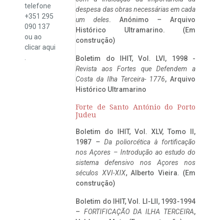
telefone
despesa das obras necessárias em cada
+351 295
um deles
. Anónimo – Arquivo
090 137
Histórico Ultramarino. (Em
ou ao
construção)
clicar
aqui
.
Boletim do IHIT, Vol. LVI, 1998 -
Revista aos Fortes que Defendem a
Costa da Ilha Terceira- 1776
, Arquivo
Histórico Ultramarino
Forte de Santo António do Porto
Judeu
Boletim do IHIT, Vol. XLV, Tomo II,
1987 –
Da poliorcética à fortificação
nos Açores – Introdução ao estudo do
sistema defensivo nos Açores nos
séculos XVI-XIX
, Alberto Vieira. (Em
construção)
Boletim do IHIT, Vol. LI-LII, 1993-1994
–
FORTIFICAÇÃO DA ILHA TERCEIRA
,