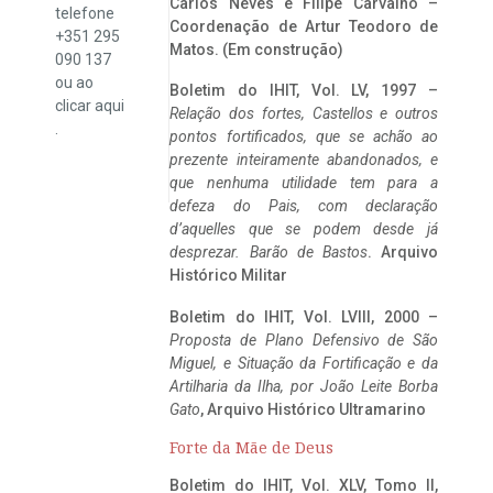
Carlos Neves e Filipe Carvalho –
telefone
Coordenação de Artur Teodoro de
+351 295
Matos. (Em construção)
090 137
ou ao
Boletim do IHIT, Vol. LV, 1997 –
clicar
aqui
Relação dos fortes, Castellos e outros
.
pontos fortificados, que se achão ao
prezente inteiramente abandonados, e
que nenhuma utilidade tem para a
defeza do Pais, com declaração
d’aquelles que se podem desde já
desprezar. Barão de Bastos
. Arquivo
Histórico Militar
Boletim do IHIT, Vol. LVIII, 2000 –
Proposta de Plano Defensivo de São
Miguel, e Situação da Fortificação e da
Artilharia da Ilha, por João Leite Borba
Gato
, Arquivo Histórico Ultramarino
Forte da Mãe de Deus
Boletim do IHIT, Vol. XLV, Tomo II,