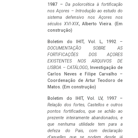
1987 –
Da poliorcética à fortificação
nos Açores – Introdução ao estudo do
sistema defensivo nos Açores nos
séculos XVI-XIX
, Alberto Vieira. (Em
construção)
Boletim do IHIT, Vol. L, 1992 –
DOCUMENTAÇÃO SOBRE AS
FORTIFICAÇÕES DOS AÇORES
EXISTENTES NOS ARQUIVOS DE
LISBOA – CATÁLOGO
, Investigação de
Carlos Neves e Filipe Carvalho –
Coordenação de Artur Teodoro de
Matos. (Em construção)
Boletim do IHIT, Vol. LV, 1997 –
Relação dos fortes, Castellos e outros
pontos fortificados, que se achão ao
prezente inteiramente abandonados, e
que nenhuma utilidade tem para a
defeza do Pais, com declaração
d’aquelles que se podem desde já