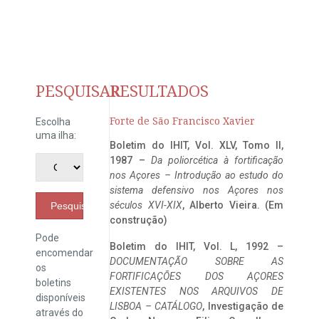
PESQUISAR
RESULTADOS
Forte de São Francisco Xavier
Escolha
uma ilha:
Boletim do IHIT, Vol. XLV, Tomo II,
1987 –
Da poliorcética à fortificação
nos Açores – Introdução ao estudo do
sistema defensivo nos Açores nos
séculos XVI-XIX
, Alberto Vieira. (Em
Pesquisar
construção)
Pode
Boletim do IHIT, Vol. L, 1992 –
encomendar
DOCUMENTAÇÃO SOBRE AS
os
FORTIFICAÇÕES DOS AÇORES
boletins
EXISTENTES NOS ARQUIVOS DE
disponíveis
LISBOA – CATÁLOGO
, Investigação de
através do