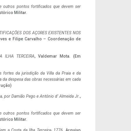
 e outros pontos fortificados que devem ser
stórico Militar.
IFICAÇÕES DOS AÇORES EXISTENTES NOS
eves e Filipe Carvalho – Coordenação de
A ILHA TERCEIRA
, Valdemar Mota. (Em
 fortes da jurisdição da Villa da Praia e da
ncia da despesa das obras necessárias em cada
rução)
a,
por Damião Pego e António d’ Almeida Jr
.,
 e outros pontos fortificados que devem ser
stórico Militar.
em a Costa da Ilha Terceira- 1776
, Arquivo