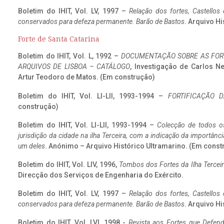
Boletim do IHIT, Vol. LV, 1997 –
Relação dos fortes, Castellos
conservados para defeza permanente. Barão de Bastos
. Arquivo Hi
Forte de Santa Catarina
Boletim do IHIT, Vol. L, 1992 –
DOCUMENTAÇÃO SOBRE AS FORT
ARQUIVOS DE LISBOA – CATÁLOGO
, Investigação de Carlos N
Artur Teodoro de Matos. (Em construção)
Boletim do IHIT, Vol. LI-LII, 1993-1994 –
FORTIFICAÇÃO D
construção)
Boletim do IHIT, Vol. LI-LII, 1993-1994 –
Colecção de todos os
jurisdição da cidade na ilha Terceira, com a indicação da importâ
um deles
. Anónimo – Arquivo Histórico Ultramarino. (Em const
Boletim do IHIT, Vol. LIV, 1996,
Tombos dos Fortes da Ilha Terceir
Direcção dos Serviços de Engenharia do Exército.
Boletim do IHIT, Vol. LV, 1997 –
Relação dos fortes, Castellos
conservados para defeza permanente. Barão de Bastos
. Arquivo Hi
Boletim do IHIT, Vol. LVI, 1998 -
Revista aos Fortes que Defend