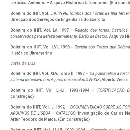
um deles
. Anónimo – Arquivo Histórico Ultramarino. (Em const
Boletim do IHIT, Vol. LIV, 1996,
Tombos dos Fortes da Ilha Terceir
Direcção dos Serviços de Engenharia do Exército.
Boletim do IHIT, Vol. LV, 1997 –
Relação dos fortes, Castellos
conservados para defeza permanente. Barão de Bastos
. Arquivo Hi
Boletim do IHIT, Vol. LVI, 1998 -
Revista aos Fortes que Defend
Histórico Ultramarino
Forte da Luz
Boletim do IHIT, Vol. XLV, Tomo II, 1987 –
Da poliorcética à fort
sistema defensivo nos Açores nos séculos XVI-XIX
, Alberto Vieira
Boletim do IHIT, Vol. LI-LII, 1993-1994 –
FORTIFICAÇÃO D
construção)
Boletim do IHIT, Vol. L, 1992 –
DOCUMENTAÇÃO SOBRE AS FORT
ARQUIVOS DE LISBOA – CATÁLOGO
, Investigação de Carlos N
Artur Teodoro de Matos. (Em construção)