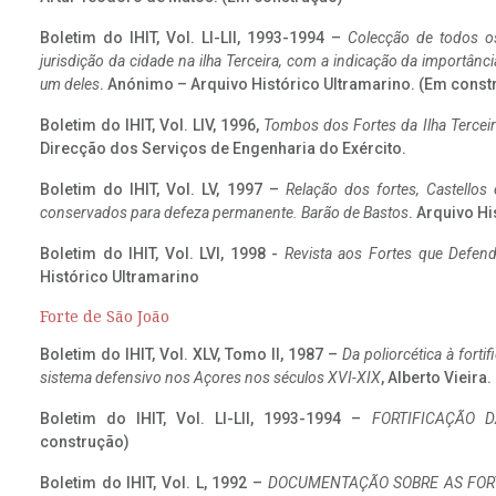
Boletim do IHIT, Vol. LI-LII, 1993-1994 –
Colecção de todos os
jurisdição da cidade na ilha Terceira, com a indicação da importâ
um deles
. Anónimo – Arquivo Histórico Ultramarino. (Em const
Boletim do IHIT, Vol. LIV, 1996,
Tombos dos Fortes da Ilha Terceir
Direcção dos Serviços de Engenharia do Exército.
Boletim do IHIT, Vol. LV, 1997 –
Relação dos fortes, Castellos
conservados para defeza permanente. Barão de Bastos
. Arquivo Hi
Boletim do IHIT, Vol. LVI, 1998 -
Revista aos Fortes que Defend
Histórico Ultramarino
Forte de São João
Boletim do IHIT, Vol. XLV, Tomo II, 1987 –
Da poliorcética à fort
sistema defensivo nos Açores nos séculos XVI-XIX
, Alberto Vieira
Boletim do IHIT, Vol. LI-LII, 1993-1994 –
FORTIFICAÇÃO D
construção)
Boletim do IHIT, Vol. L, 1992 –
DOCUMENTAÇÃO SOBRE AS FORT