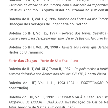
Boletim do IHIT, Vol. LI-LII, 1993-1994 –
Colecção de todos os
jurisdição da cidade na ilha Terceira, com a indicação da importâ
um deles
. Anónimo – Arquivo Histórico Ultramarino. (Em const
Boletim do IHIT, Vol. LIV, 1996,
Tombos dos Fortes da Ilha Terceir
Direcção dos Serviços de Engenharia do Exército.
Boletim do IHIT, Vol. LV, 1997 –
Relação dos fortes, Castellos
conservados para defeza permanente. Barão de Bastos
. Arquivo Hi
Boletim do IHIT, Vol. LVI, 1998 -
Revista aos Fortes que Defend
Histórico Ultramarino
Forte das Chagas – Forte de São Francisco
Boletim do IHIT, Vol. XLV, Tomo II, 1987 –
Da poliorcética à fort
sistema defensivo nos Açores nos séculos XVI-XIX
, Alberto Vieira
Boletim do IHIT, Vol. LI-LII, 1993-1994 –
FORTIFICAÇÃO D
construção)
Boletim do IHIT, Vol. L, 1992 –
DOCUMENTAÇÃO SOBRE AS FORT
ARQUIVOS DE LISBOA – CATÁLOGO
, Investigação de Carlos N
Artur Teodoro de Matos. (Em construção)