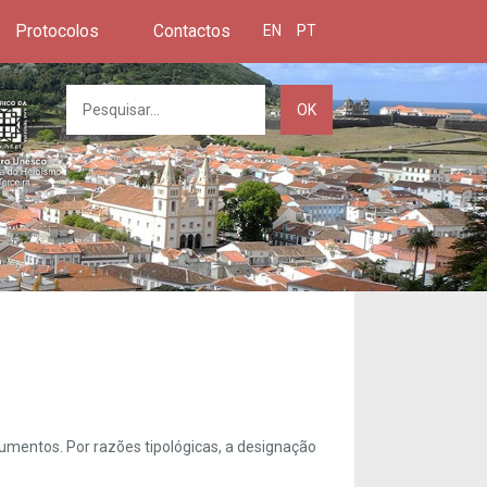
Protocolos
Contactos
EN
PT
OK
umentos. Por razões tipológicas, a designação