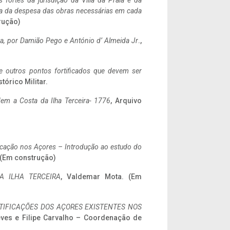
 fortes da jurisdição da Villa da Praia e da
ncia da despesa das obras necessárias em cada
rução)
a,
por Damião Pego e António d’ Almeida Jr
.,
 e outros pontos fortificados que devem ser
stórico Militar.
em a Costa da Ilha Terceira- 1776
, Arquivo
ificação nos Açores – Introdução ao estudo do
. (Em construção)
A ILHA TERCEIRA
, Valdemar Mota. (Em
IFICAÇÕES DOS AÇORES EXISTENTES NOS
eves e Filipe Carvalho – Coordenação de