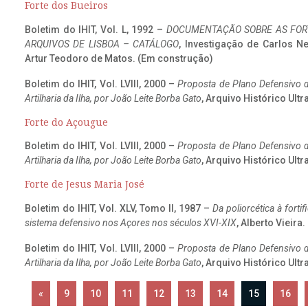
Forte dos Bueiros
Boletim do IHIT, Vol. L, 1992 –
DOCUMENTAÇÃO SOBRE AS FORT
ARQUIVOS DE LISBOA – CATÁLOGO
, Investigação de Carlos N
Artur Teodoro de Matos. (Em construção)
Boletim do IHIT, Vol. LVIII, 2000 –
Proposta de Plano Defensivo de
Artilharia da Ilha, por João Leite Borba Gato
, Arquivo Histórico Ult
Forte do Açougue
Boletim do IHIT, Vol. LVIII, 2000 –
Proposta de Plano Defensivo de
Artilharia da Ilha, por João Leite Borba Gato
, Arquivo Histórico Ult
Forte de Jesus Maria José
Boletim do IHIT, Vol. XLV, Tomo II, 1987 –
Da poliorcética à fort
sistema defensivo nos Açores nos séculos XVI-XIX
, Alberto Vieira
Boletim do IHIT, Vol. LVIII, 2000 –
Proposta de Plano Defensivo de
Artilharia da Ilha, por João Leite Borba Gato
, Arquivo Histórico Ult
«
9
10
11
12
13
14
15
16