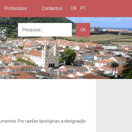
Protocolos
Contactos
EN
PT
OK
umentos. Por razões tipológicas, a designação