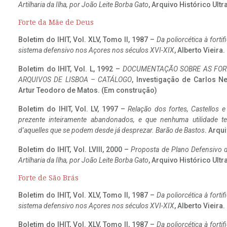
Artilharia da Ilha, por João Leite Borba Gato
, Arquivo Histórico Ult
Forte da Mãe de Deus
Boletim do IHIT, Vol. XLV, Tomo II, 1987 –
Da poliorcética à fort
sistema defensivo nos Açores nos séculos XVI-XIX
, Alberto Vieira
Boletim do IHIT, Vol. L, 1992 –
DOCUMENTAÇÃO SOBRE AS FORT
ARQUIVOS DE LISBOA – CATÁLOGO
, Investigação de Carlos N
Artur Teodoro de Matos. (Em construção)
Boletim do IHIT, Vol. LV, 1997 –
Relação dos fortes, Castellos e
prezente inteiramente abandonados, e que nenhuma utilidade 
d’aquelles que se podem desde já desprezar. Barão de Bastos
. Arqui
Boletim do IHIT, Vol. LVIII, 2000 –
Proposta de Plano Defensivo de
Artilharia da Ilha, por João Leite Borba Gato
, Arquivo Histórico Ult
Forte de São Brás
Boletim do IHIT, Vol. XLV, Tomo II, 1987 –
Da poliorcética à fort
sistema defensivo nos Açores nos séculos XVI-XIX
, Alberto Vieira
Boletim do IHIT, Vol. XLV, Tomo II, 1987 –
Da poliorcética à fort