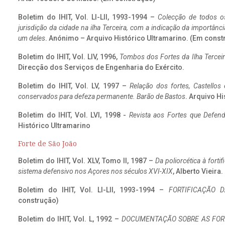
Boletim do IHIT, Vol. LI-LII, 1993-1994 –
Colecção de todos os
jurisdição da cidade na ilha Terceira, com a indicação da importâ
um deles
. Anónimo – Arquivo Histórico Ultramarino. (Em const
Boletim do IHIT, Vol. LIV, 1996,
Tombos dos Fortes da Ilha Terceir
Direcção dos Serviços de Engenharia do Exército.
Boletim do IHIT, Vol. LV, 1997 –
Relação dos fortes, Castellos
conservados para defeza permanente. Barão de Bastos
. Arquivo Hi
Boletim do IHIT, Vol. LVI, 1998 -
Revista aos Fortes que Defend
Histórico Ultramarino
Forte de São João
Boletim do IHIT, Vol. XLV, Tomo II, 1987 –
Da poliorcética à fort
sistema defensivo nos Açores nos séculos XVI-XIX
, Alberto Vieira
Boletim do IHIT, Vol. LI-LII, 1993-1994 –
FORTIFICAÇÃO D
construção)
Boletim do IHIT, Vol. L, 1992 –
DOCUMENTAÇÃO SOBRE AS FORT