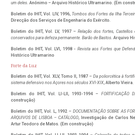
um deles
. Anónimo – Arquivo Histórico Ultramarino. (Em const
Boletim do IHIT, Vol. LIV, 1996,
Tombos dos Fortes da Ilha Terceir
Direcção dos Serviços de Engenharia do Exército.
Boletim do IHIT, Vol. LV, 1997 –
Relação dos fortes, Castellos
conservados para defeza permanente. Barão de Bastos
. Arquivo Hi
Boletim do IHIT, Vol. LVI, 1998 -
Revista aos Fortes que Defend
Histórico Ultramarino
Forte da Luz
Boletim do IHIT, Vol. XLV, Tomo II, 1987 –
Da poliorcética à fort
sistema defensivo nos Açores nos séculos XVI-XIX
, Alberto Vieira
Boletim do IHIT, Vol. LI-LII, 1993-1994 –
FORTIFICAÇÃO D
construção)
Boletim do IHIT, Vol. L, 1992 –
DOCUMENTAÇÃO SOBRE AS FORT
ARQUIVOS DE LISBOA – CATÁLOGO
, Investigação de Carlos N
Artur Teodoro de Matos. (Em construção)