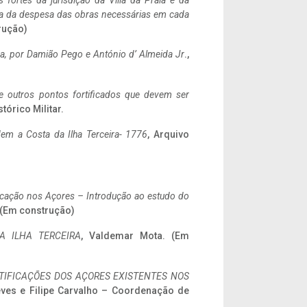
 fortes da jurisdição da Villa da Praia e da
ncia da despesa das obras necessárias em cada
rução)
a,
por Damião Pego e António d’ Almeida Jr
.,
 e outros pontos fortificados que devem ser
stórico Militar.
em a Costa da Ilha Terceira- 1776
, Arquivo
ificação nos Açores – Introdução ao estudo do
. (Em construção)
A ILHA TERCEIRA
, Valdemar Mota. (Em
IFICAÇÕES DOS AÇORES EXISTENTES NOS
eves e Filipe Carvalho – Coordenação de