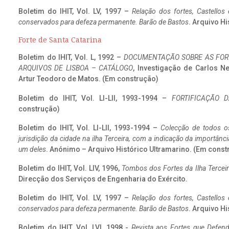
Boletim do IHIT, Vol. LV, 1997 –
Relação dos fortes, Castellos
conservados para defeza permanente. Barão de Bastos
. Arquivo Hi
Forte de Santa Catarina
Boletim do IHIT, Vol. L, 1992 –
DOCUMENTAÇÃO SOBRE AS FORT
ARQUIVOS DE LISBOA – CATÁLOGO
, Investigação de Carlos N
Artur Teodoro de Matos. (Em construção)
Boletim do IHIT, Vol. LI-LII, 1993-1994 –
FORTIFICAÇÃO D
construção)
Boletim do IHIT, Vol. LI-LII, 1993-1994 –
Colecção de todos os
jurisdição da cidade na ilha Terceira, com a indicação da importâ
um deles
. Anónimo – Arquivo Histórico Ultramarino. (Em const
Boletim do IHIT, Vol. LIV, 1996,
Tombos dos Fortes da Ilha Terceir
Direcção dos Serviços de Engenharia do Exército.
Boletim do IHIT, Vol. LV, 1997 –
Relação dos fortes, Castellos
conservados para defeza permanente. Barão de Bastos
. Arquivo Hi
Boletim do IHIT, Vol. LVI, 1998 -
Revista aos Fortes que Defend