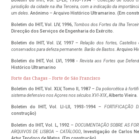
Boletim do IHIT, Vol. LI-LII, 1993-1994 –
Colecção de todos os
jurisdição da cidade na ilha Terceira, com a indicação da importâ
um deles
. Anónimo – Arquivo Histórico Ultramarino. (Em const
Boletim do IHIT, Vol. LIV, 1996,
Tombos dos Fortes da Ilha Terceir
Direcção dos Serviços de Engenharia do Exército.
Boletim do IHIT, Vol. LV, 1997 –
Relação dos fortes, Castellos
conservados para defeza permanente. Barão de Bastos
. Arquivo Hi
Boletim do IHIT, Vol. LVI, 1998 -
Revista aos Fortes que Defend
Histórico Ultramarino
Forte das Chagas – Forte de São Francisco
Boletim do IHIT, Vol. XLV, Tomo II, 1987 –
Da poliorcética à fort
sistema defensivo nos Açores nos séculos XVI-XIX
, Alberto Vieira
Boletim do IHIT, Vol. LI-LII, 1993-1994 –
FORTIFICAÇÃO D
construção)
Boletim do IHIT, Vol. L, 1992 –
DOCUMENTAÇÃO SOBRE AS FORT
ARQUIVOS DE LISBOA – CATÁLOGO
, Investigação de Carlos N
Artur Teodoro de Matos. (Em construção)