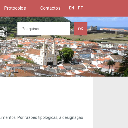
Protocolos
Contactos
EN
PT
OK
umentos. Por razões tipológicas, a designação