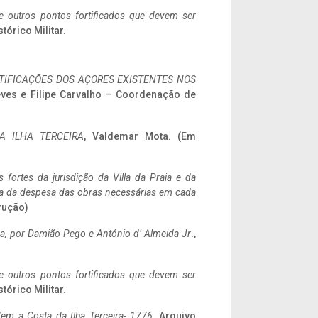
 e outros pontos fortificados que devem ser
stórico Militar.
IFICAÇÕES DOS AÇORES EXISTENTES NOS
eves e Filipe Carvalho – Coordenação de
A ILHA TERCEIRA
, Valdemar Mota. (Em
 fortes da jurisdição da Villa da Praia e da
ncia da despesa das obras necessárias em cada
rução)
a,
por Damião Pego e António d’ Almeida Jr
.,
 e outros pontos fortificados que devem ser
stórico Militar.
em a Costa da Ilha Terceira- 1776
, Arquivo