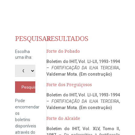
PESQUISAR
RESULTADOS
Forte do Pobado
Escolha
uma ilha:
Boletim do IHIT, Vol. LI-LII, 1993-1994
–
FORTIFICAÇÃO DA ILHA TERCEIRA
,
Valdemar Mota. (Em construção)
Forte dos Preguiçosos
Pesquisar
Boletim do IHIT, Vol. LI-LII, 1993-1994
Pode
–
FORTIFICAÇÃO DA ILHA TERCEIRA
,
encomendar
Valdemar Mota. (Em construção)
os
Forte do Alcaide
boletins
disponíveis
Boletim do IHIT, Vol. XLV, Tomo II,
através do
1987 –
Da poliorcética à fortificação