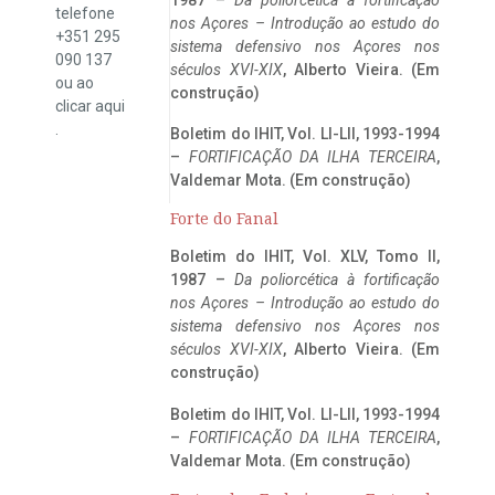
telefone
nos Açores – Introdução ao estudo do
+351 295
sistema defensivo nos Açores nos
090 137
séculos XVI-XIX
, Alberto Vieira. (Em
ou ao
construção)
clicar
aqui
.
Boletim do IHIT, Vol. LI-LII, 1993-1994
–
FORTIFICAÇÃO DA ILHA TERCEIRA
,
Valdemar Mota. (Em construção)
Forte do Fanal
Boletim do IHIT, Vol. XLV, Tomo II,
1987 –
Da poliorcética à fortificação
nos Açores – Introdução ao estudo do
sistema defensivo nos Açores nos
séculos XVI-XIX
, Alberto Vieira. (Em
construção)
Boletim do IHIT, Vol. LI-LII, 1993-1994
–
FORTIFICAÇÃO DA ILHA TERCEIRA
,
Valdemar Mota. (Em construção)