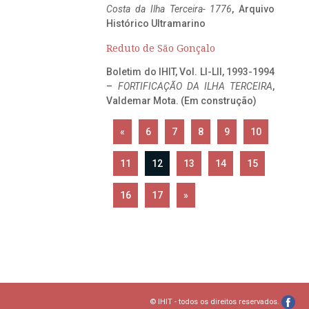
Costa da Ilha Terceira- 1776
, Arquivo
Histórico Ultramarino
Reduto de São Gonçalo
Boletim do IHIT, Vol. LI-LII, 1993-1994
–
FORTIFICAÇÃO DA ILHA TERCEIRA
,
Valdemar Mota. (Em construção)
«
6
7
8
9
10
11
12
13
14
15
16
17
»
© IHIT - todos os direitos reservados.