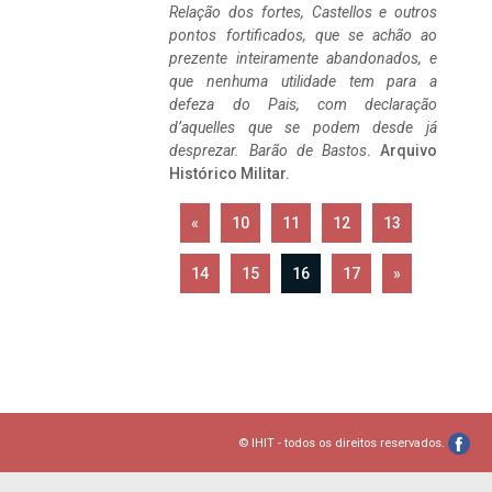
Relação dos fortes, Castellos e outros
pontos fortificados, que se achão ao
prezente inteiramente abandonados, e
que nenhuma utilidade tem para a
defeza do Pais, com declaração
d’aquelles que se podem desde já
desprezar. Barão de Bastos
. Arquivo
Histórico Militar.
«
10
11
12
13
14
15
16
17
»
© IHIT - todos os direitos reservados.