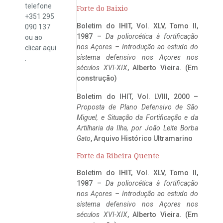
telefone
Forte do Baixio
+351 295
Boletim do IHIT, Vol. XLV, Tomo II,
090 137
1987 –
Da poliorcética à fortificação
ou ao
nos Açores – Introdução ao estudo do
clicar
aqui
sistema defensivo nos Açores nos
.
séculos XVI-XIX
, Alberto Vieira. (Em
construção)
Boletim do IHIT, Vol. LVIII, 2000 –
Proposta de Plano Defensivo de São
Miguel, e Situação da Fortificação e da
Artilharia da Ilha, por João Leite Borba
Gato
, Arquivo Histórico Ultramarino
Forte da Ribeira Quente
Boletim do IHIT, Vol. XLV, Tomo II,
1987 –
Da poliorcética à fortificação
nos Açores – Introdução ao estudo do
sistema defensivo nos Açores nos
séculos XVI-XIX
, Alberto Vieira. (Em