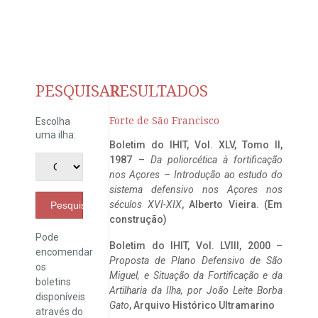
PESQUISAR
RESULTADOS
Forte de São Francisco
Escolha
uma ilha:
Boletim do IHIT, Vol. XLV, Tomo II,
1987 –
Da poliorcética à fortificação
nos Açores – Introdução ao estudo do
sistema defensivo nos Açores nos
séculos XVI-XIX
, Alberto Vieira. (Em
Pesquisar
construção)
Pode
Boletim do IHIT, Vol. LVIII, 2000 –
encomendar
Proposta de Plano Defensivo de São
os
Miguel, e Situação da Fortificação e da
boletins
Artilharia da Ilha, por João Leite Borba
disponíveis
Gato
, Arquivo Histórico Ultramarino
através do