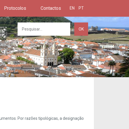
Protocolos
Contactos
EN
PT
OK
umentos. Por razões tipológicas, a designação