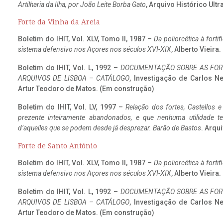
Artilharia da Ilha, por João Leite Borba Gato
, Arquivo Histórico Ult
Forte da Vinha da Areia
Boletim do IHIT, Vol. XLV, Tomo II, 1987 –
Da poliorcética à fort
sistema defensivo nos Açores nos séculos XVI-XIX
, Alberto Vieira
Boletim do IHIT, Vol. L, 1992 –
DOCUMENTAÇÃO SOBRE AS FORT
ARQUIVOS DE LISBOA – CATÁLOGO
, Investigação de Carlos N
Artur Teodoro de Matos. (Em construção)
Boletim do IHIT, Vol. LV, 1997 –
Relação dos fortes, Castellos e
prezente inteiramente abandonados, e que nenhuma utilidade 
d’aquelles que se podem desde já desprezar. Barão de Bastos
. Arqui
Forte de Santo António
Boletim do IHIT, Vol. XLV, Tomo II, 1987 –
Da poliorcética à fort
sistema defensivo nos Açores nos séculos XVI-XIX
, Alberto Vieira
Boletim do IHIT, Vol. L, 1992 –
DOCUMENTAÇÃO SOBRE AS FORT
ARQUIVOS DE LISBOA – CATÁLOGO
, Investigação de Carlos N
Artur Teodoro de Matos. (Em construção)