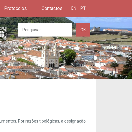
Protocolos
Contactos
EN
PT
OK
umentos. Por razões tipológicas, a designação