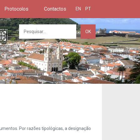
Protocolos
Contactos
EN
PT
OK
umentos. Por razões tipológicas, a designação