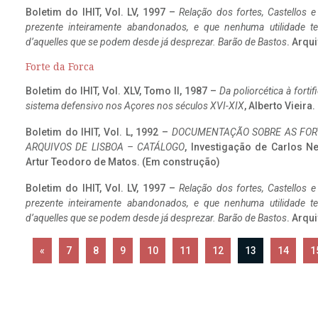
Boletim do IHIT, Vol. LV, 1997 –
Relação dos fortes, Castellos e
prezente inteiramente abandonados, e que nenhuma utilidade 
d’aquelles que se podem desde já desprezar. Barão de Bastos
. Arqui
Forte da Forca
Boletim do IHIT, Vol. XLV, Tomo II, 1987 –
Da poliorcética à fort
sistema defensivo nos Açores nos séculos XVI-XIX
, Alberto Vieira
Boletim do IHIT, Vol. L, 1992 –
DOCUMENTAÇÃO SOBRE AS FORT
ARQUIVOS DE LISBOA – CATÁLOGO
, Investigação de Carlos N
Artur Teodoro de Matos. (Em construção)
Boletim do IHIT, Vol. LV, 1997 –
Relação dos fortes, Castellos e
prezente inteiramente abandonados, e que nenhuma utilidade 
d’aquelles que se podem desde já desprezar. Barão de Bastos
. Arqui
«
7
8
9
10
11
12
13
14
1