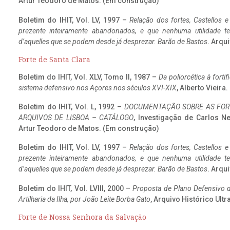
Artur Teodoro de Matos. (Em construção)
Boletim do IHIT, Vol. LV, 1997 –
Relação dos fortes, Castellos e
prezente inteiramente abandonados, e que nenhuma utilidade 
d’aquelles que se podem desde já desprezar. Barão de Bastos
. Arqui
Forte de Santa Clara
Boletim do IHIT, Vol. XLV, Tomo II, 1987 –
Da poliorcética à fort
sistema defensivo nos Açores nos séculos XVI-XIX
, Alberto Vieir
Boletim do IHIT, Vol. L, 1992 –
DOCUMENTAÇÃO SOBRE AS FORT
ARQUIVOS DE LISBOA – CATÁLOGO
, Investigação de Carlos N
Artur Teodoro de Matos. (Em construção)
Boletim do IHIT, Vol. LV, 1997 –
Relação dos fortes, Castellos e
prezente inteiramente abandonados, e que nenhuma utilidade 
d’aquelles que se podem desde já desprezar. Barão de Bastos
. Arqui
Boletim do IHIT, Vol. LVIII, 2000 –
Proposta de Plano Defensivo de
Artilharia da Ilha, por João Leite Borba Gato
, Arquivo Histórico Ult
Forte de Nossa Senhora da Salvação