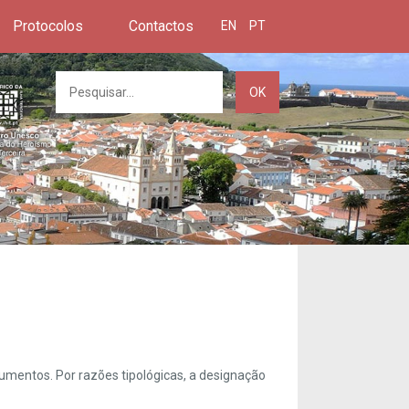
Protocolos
Contactos
EN
PT
OK
umentos. Por razões tipológicas, a designação