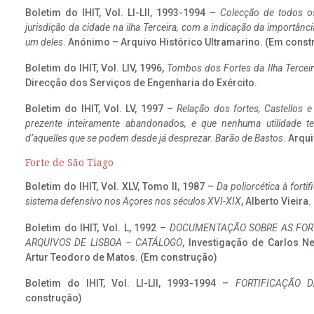
Boletim do IHIT, Vol. LI-LII, 1993-1994 –
Colecção de todos os
jurisdição da cidade na ilha Terceira, com a indicação da importâ
um deles
. Anónimo – Arquivo Histórico Ultramarino. (Em const
Boletim do IHIT, Vol. LIV, 1996,
Tombos dos Fortes da Ilha Terceir
Direcção dos Serviços de Engenharia do Exército.
Boletim do IHIT, Vol. LV, 1997 –
Relação dos fortes, Castellos e
prezente inteiramente abandonados, e que nenhuma utilidade 
d’aquelles que se podem desde já desprezar. Barão de Bastos
. Arqui
Forte de São Tiago
Boletim do IHIT, Vol. XLV, Tomo II, 1987 –
Da poliorcética à fort
sistema defensivo nos Açores nos séculos XVI-XIX
, Alberto Vieira
Boletim do IHIT, Vol. L, 1992 –
DOCUMENTAÇÃO SOBRE AS FORT
ARQUIVOS DE LISBOA – CATÁLOGO
, Investigação de Carlos N
Artur Teodoro de Matos. (Em construção)
Boletim do IHIT, Vol. LI-LII, 1993-1994 –
FORTIFICAÇÃO D
construção)