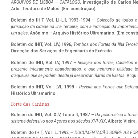
ARQUIVOS DE LISBOA – CATÁLOGO
, Investigação de Carlos N
Artur Teodoro de Matos. (Em construção)
Boletim do IHIT, Vol. LI-LII, 1993-1994 –
Colecção de todos os
jurisdição da cidade na ilha Terceira, com a indicação da importâ
um deles
. Anónimo – Arquivo Histórico Ultramarino. (Em const
Boletim do IHIT, Vol. LIV, 1996,
Tombos dos Fortes da Ilha Terceir
Direcção dos Serviços de Engenharia do Exército.
Boletim do IHIT, Vol. LV, 1997 –
Relação dos fortes, Castellos e
prezente inteiramente abandonados, e que nenhuma utilidade 
d’aquelles que se podem desde já desprezar. Barão de Bastos
. Arqui
Boletim do IHIT, Vol. LVI, 1998 -
Revista aos Fortes que Defend
Histórico Ultramarino
Forte das Caninas
Boletim do IHIT, Vol. XLV, Tomo II, 1987 –
Da poliorcética à fort
sistema defensivo nos Açores nos séculos XVI-XIX
, Alberto Vieira
Boletim do IHIT, Vol. L, 1992 –
DOCUMENTAÇÃO SOBRE AS FORT