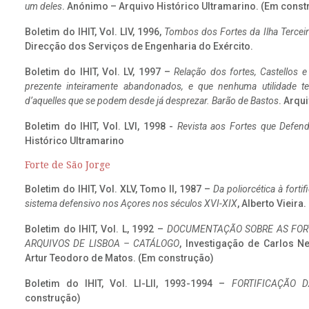
um deles
. Anónimo – Arquivo Histórico Ultramarino. (Em const
Boletim do IHIT, Vol. LIV, 1996,
Tombos dos Fortes da Ilha Terceir
Direcção dos Serviços de Engenharia do Exército.
Boletim do IHIT, Vol. LV, 1997 –
Relação dos fortes, Castellos e
prezente inteiramente abandonados, e que nenhuma utilidade 
d’aquelles que se podem desde já desprezar. Barão de Bastos
. Arqui
Boletim do IHIT, Vol. LVI, 1998 -
Revista aos Fortes que Defend
Histórico Ultramarino
Forte de São Jorge
Boletim do IHIT, Vol. XLV, Tomo II, 1987 –
Da poliorcética à fort
sistema defensivo nos Açores nos séculos XVI-XIX
, Alberto Vieira
Boletim do IHIT, Vol. L, 1992 –
DOCUMENTAÇÃO SOBRE AS FORT
ARQUIVOS DE LISBOA – CATÁLOGO
, Investigação de Carlos N
Artur Teodoro de Matos. (Em construção)
Boletim do IHIT, Vol. LI-LII, 1993-1994 –
FORTIFICAÇÃO D
construção)