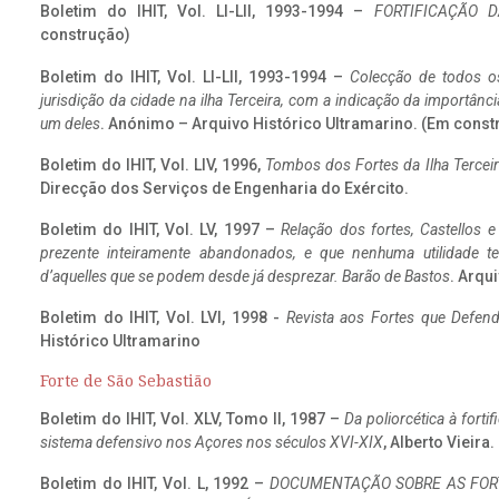
Boletim do IHIT, Vol. LI-LII, 1993-1994 –
FORTIFICAÇÃO D
construção)
Boletim do IHIT, Vol. LI-LII, 1993-1994 –
Colecção de todos os
jurisdição da cidade na ilha Terceira, com a indicação da importâ
um deles
. Anónimo – Arquivo Histórico Ultramarino. (Em const
Boletim do IHIT, Vol. LIV, 1996,
Tombos dos Fortes da Ilha Terceir
Direcção dos Serviços de Engenharia do Exército.
Boletim do IHIT, Vol. LV, 1997 –
Relação dos fortes, Castellos e
prezente inteiramente abandonados, e que nenhuma utilidade 
d’aquelles que se podem desde já desprezar. Barão de Bastos
. Arqui
Boletim do IHIT, Vol. LVI, 1998 -
Revista aos Fortes que Defend
Histórico Ultramarino
Forte de São Sebastião
Boletim do IHIT, Vol. XLV, Tomo II, 1987 –
Da poliorcética à fort
sistema defensivo nos Açores nos séculos XVI-XIX
, Alberto Vieira
Boletim do IHIT, Vol. L, 1992 –
DOCUMENTAÇÃO SOBRE AS FORT