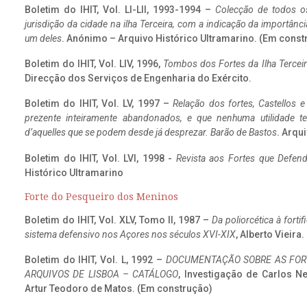
Boletim do IHIT, Vol. LI-LII, 1993-1994 –
Colecção de todos os
jurisdição da cidade na ilha Terceira, com a indicação da importâ
um deles
. Anónimo – Arquivo Histórico Ultramarino. (Em const
Boletim do IHIT, Vol. LIV, 1996,
Tombos dos Fortes da Ilha Terceir
Direcção dos Serviços de Engenharia do Exército.
Boletim do IHIT, Vol. LV, 1997 –
Relação dos fortes, Castellos e
prezente inteiramente abandonados, e que nenhuma utilidade 
d’aquelles que se podem desde já desprezar. Barão de Bastos
. Arqui
Boletim do IHIT, Vol. LVI, 1998 -
Revista aos Fortes que Defend
Histórico Ultramarino
Forte do Pesqueiro dos Meninos
Boletim do IHIT, Vol. XLV, Tomo II, 1987 –
Da poliorcética à fort
sistema defensivo nos Açores nos séculos XVI-XIX
, Alberto Vieira
Boletim do IHIT, Vol. L, 1992 –
DOCUMENTAÇÃO SOBRE AS FORT
ARQUIVOS DE LISBOA – CATÁLOGO
, Investigação de Carlos N
Artur Teodoro de Matos. (Em construção)