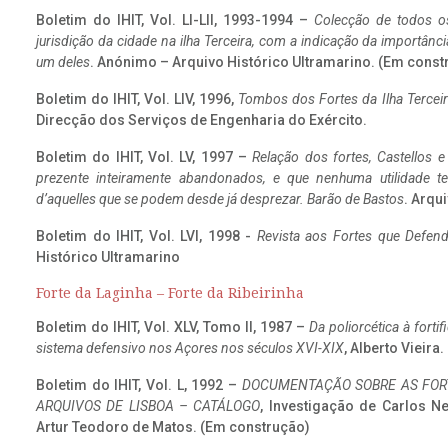
Boletim do IHIT, Vol. LI-LII, 1993-1994 –
Colecção de todos os
jurisdição da cidade na ilha Terceira, com a indicação da importâ
um deles
. Anónimo – Arquivo Histórico Ultramarino. (Em const
Boletim do IHIT, Vol. LIV, 1996,
Tombos dos Fortes da Ilha Terceir
Direcção dos Serviços de Engenharia do Exército.
Boletim do IHIT, Vol. LV, 1997 –
Relação dos fortes, Castellos e
prezente inteiramente abandonados, e que nenhuma utilidade 
d’aquelles que se podem desde já desprezar. Barão de Bastos
. Arqui
Boletim do IHIT, Vol. LVI, 1998 -
Revista aos Fortes que Defend
Histórico Ultramarino
Forte da Laginha – Forte da Ribeirinha
Boletim do IHIT, Vol. XLV, Tomo II, 1987 –
Da poliorcética à fort
sistema defensivo nos Açores nos séculos XVI-XIX
, Alberto Vieira
Boletim do IHIT, Vol. L, 1992 –
DOCUMENTAÇÃO SOBRE AS FORT
ARQUIVOS DE LISBOA – CATÁLOGO
, Investigação de Carlos N
Artur Teodoro de Matos. (Em construção)