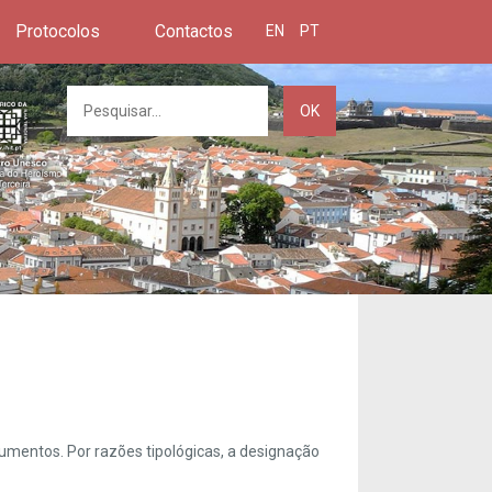
Protocolos
Contactos
EN
PT
OK
umentos. Por razões tipológicas, a designação